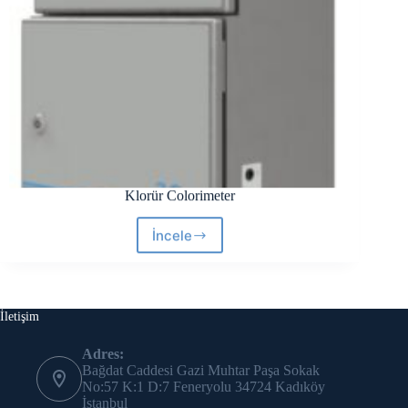
Klorür Colorimeter
İncele
Klorür
Colorimeter
İletişim
Adres:
Bağdat Caddesi Gazi Muhtar Paşa Sokak
No:57 K:1 D:7 Feneryolu 34724 Kadıköy
İstanbul