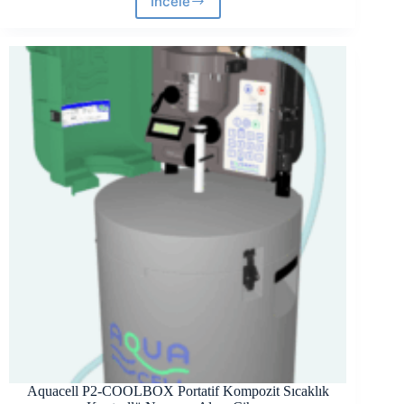
İncele
Aquacell
P2-
COMPACT
Portatif
Kompozit
Numune
Alma
Cihazı
Aquacell P2-COOLBOX Portatif Kompozit Sıcaklık