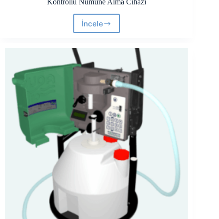
Kontrollü Numune Alma Cihazı
İncele
Aquacell
P2-
COOLBOX
Portatif
Kompozit
Sıcaklık
Kontrollü
Numune
Alma
Cihazı