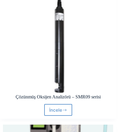
Çözünmüş Oksijen Analizörü – SMR09 serisi
İncele
Çözünmüş
Oksijen
Analizörü
–