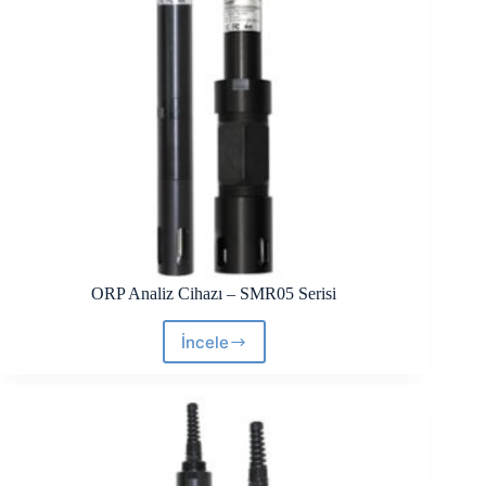
ORP Analiz Cihazı – SMR05 Serisi
İncele
ORP
Analiz
Cihazı
–
SMR05
Serisi