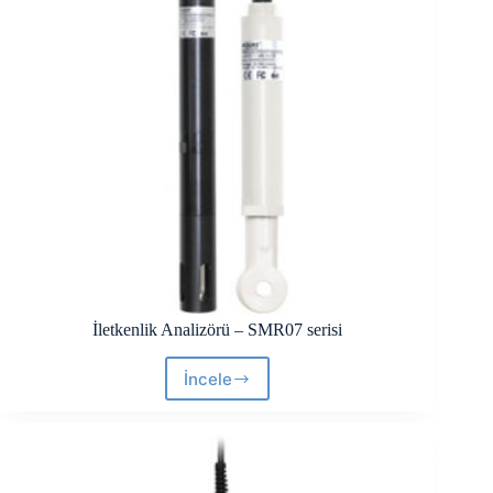
İletkenlik Analizörü – SMR07 serisi
İncele
İletkenlik
Analizörü
–
SMR07
serisi