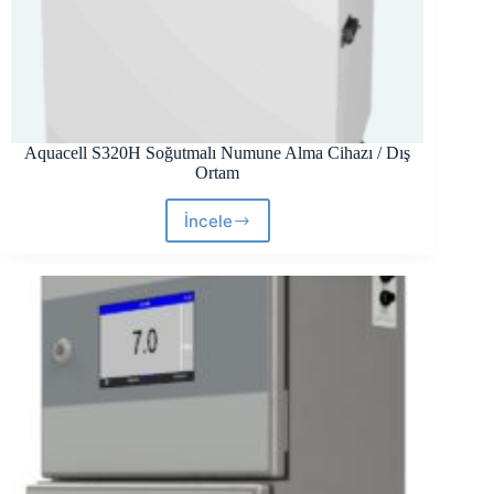
Aquacell S320H Soğutmalı Numune Alma Cihazı / Dış
Ortam
İncele
Aquacell
S320H
Soğutmalı
Numune
Alma
Cihazı
/
Dış
Ortam