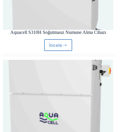
Aquacell S310H Soğutmasız Numune Alma Cihazı
İncele
Aquacell
S310H
Soğutmasız
Numune
Alma
Cihazı