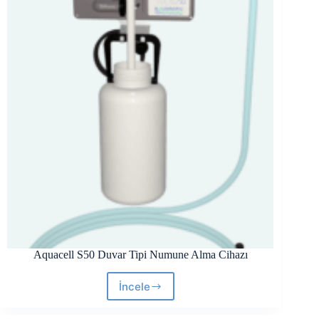
SMR09
serisi
Aquacell S50 Duvar Tipi Numune Alma Cihazı
İncele
Aquacell
S50