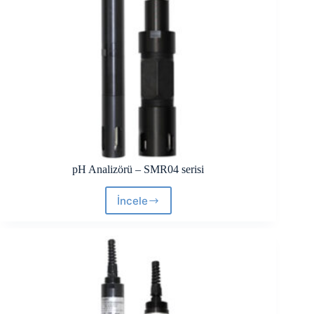
pH Analizörü – SMR04 serisi
İncele
pH
Analizörü
–
SMR04
serisi