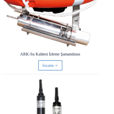
ARK-Su Kalitesi İzleme Şamandırası
İncele
ARK-
Su
Kalitesi
İzleme
Şamandırası