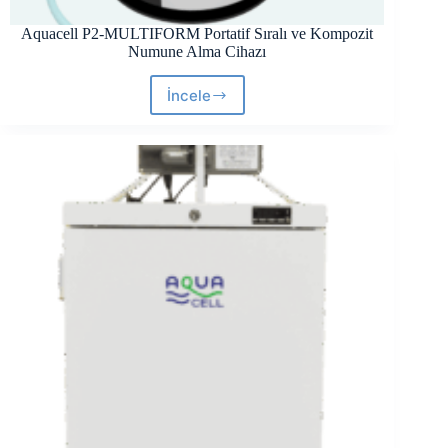
Aquacell P2-MULTIFORM Portatif Sıralı ve Kompozit
Numune Alma Cihazı
İncele
Aquacell
P2-
MULTIFORM
Portatif
Sıralı
ve
Kompozit
Numune
Alma
Cihazı