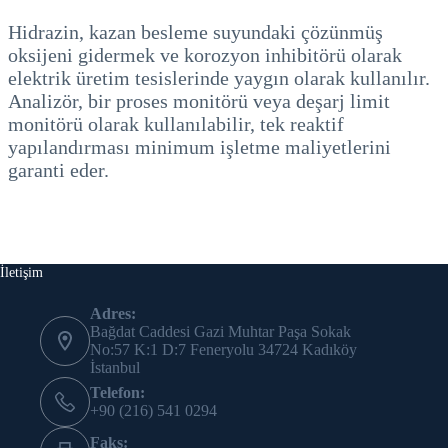
Hidrazin, kazan besleme suyundaki çözünmüş
oksijeni gidermek ve korozyon inhibitörü olarak
elektrik üretim tesislerinde yaygın olarak kullanılır.
Analizör, bir proses monitörü veya deşarj limit
monitörü olarak kullanılabilir, tek reaktif
yapılandırması minimum işletme maliyetlerini
garanti eder.
İletişim
Adres:
Bağdat Caddesi Gazi Muhtar Paşa Sokak
No:57 K:1 D:7 Feneryolu 34724 Kadıköy
İstanbul
Telefon:
+90 (216) 541 0294
Faks: