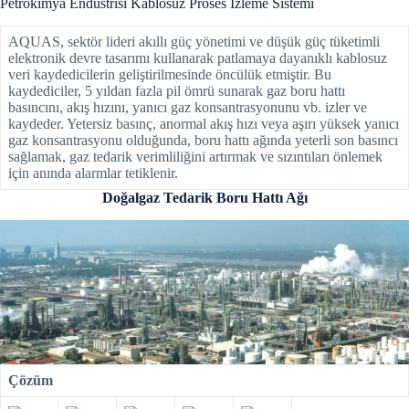
Petrokimya Endüstrisi Kablosuz Proses İzleme Sistemi
AQUAS, sektör lideri akıllı güç yönetimi ve düşük güç tüketimli
elektronik devre tasarımı kullanarak patlamaya dayanıklı kablosuz
veri kaydedicilerin geliştirilmesinde öncülük etmiştir. Bu
kaydediciler, 5 yıldan fazla pil ömrü sunarak gaz boru hattı
basıncını, akış hızını, yanıcı gaz konsantrasyonunu vb. izler ve
kaydeder. Yetersiz basınç, anormal akış hızı veya aşırı yüksek yanıcı
gaz konsantrasyonu olduğunda, boru hattı ağında yeterli son basıncı
sağlamak, gaz tedarik verimliliğini artırmak ve sızıntıları önlemek
için anında alarmlar tetiklenir.
Doğalgaz Tedarik Boru Hattı Ağı
Çözüm