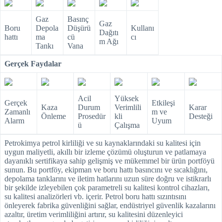
Gaz
Basınç
Gaz
Boru
Depola
Düşürü
Kullanı
Dağıtı
hattı
ma
cü
cı
m Ağı
Tankı
Vana
Gerçek Faydalar
Acil
Yüksek
Gerçek
Etkileşi
Kaza
Durum
Verimlili
Karar
Zamanlı
m ve
Önleme
Prosedür
kli
Desteği
Alarm
Uyum
ü
Çalışma
Petrokimya petrol kirliliği ve su kaynaklarındaki su kalitesi için
uygun maliyetli, akıllı bir izleme çözümü oluşturun ve patlamaya
dayanıklı sertifikaya sahip gelişmiş ve mükemmel bir ürün portföyü
sunun. Bu portföy, ekipman ve boru hattı basıncını ve sıcaklığını,
depolama tanklarını ve iletim hatlarını uzun süre doğru ve istikrarlı
bir şekilde izleyebilen çok parametreli su kalitesi kontrol cihazları,
su kalitesi analizörleri vb. içerir. Petrol boru hattı sızıntısını
önleyerek fabrika güvenliğini sağlar, endüstriyel güvenlik kazalarını
azaltır, üretim verimliliğini artırır, su kalitesini düzenleyici