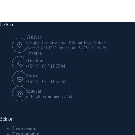
İletişim
Adres:
Bağdat Caddesi Gazi Muhtar Paşa Sokak
No:57 K:1 D:7 Feneryolu 34724 Kadıköy
İstanbul
Telefon:
+90 (216) 541 0294
Faks:
+90 (216) 541 02 95
Eposta:
info@thermomed.com.tr
Sektör
Ürünlerimiz
Uygulamalar