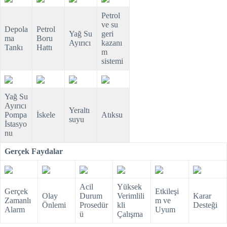
Petrol
ve su
Depola
Petrol
Yağ Su
geri
ma
Boru
Ayırıcı
kazanı
Tankı
Hattı
m
sistemi
Yağ Su
Ayırıcı
Yeraltı
Pompa
İskele
Atıksu
suyu
İstasyo
nu
Gerçek Faydalar
Acil
Yüksek
Gerçek
Etkileşi
Olay
Durum
Verimlili
Karar
Zamanlı
m ve
Önlemi
Prosedür
kli
Desteği
Alarm
Uyum
ü
Çalışma