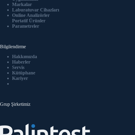
Markalar
Laburatuvar Cihazlar
ı
Online Analizörler
Portatif Ürünler
Parametreler
Bilgilendirme
Hakkımızda
Haberler
Servis
Kütüphane
Kariyer
Grup Şirketimiz