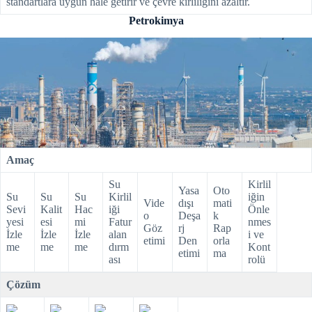
standartlara uygun hale getirir ve çevre kirliliğini azaltır.
Petrokimya
Amaç
Su
Kirlil
Yasa
Oto
Su
Su
Su
Kirlil
iğin
Vide
dışı
mati
Sevi
Kalit
Hac
iği
Önle
o
Deşa
k
yesi
esi
mi
Fatur
nmes
Göz
rj
Rap
İzle
İzle
İzle
alan
i ve
etimi
Den
orla
me
me
me
dırm
Kont
etimi
ma
ası
rolü
Çözüm