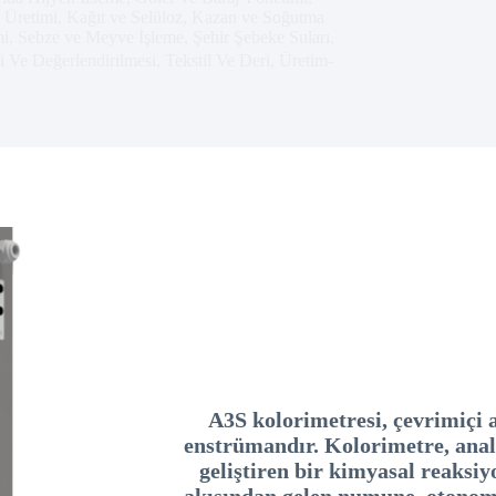
ı Üretimi
,
Kağıt ve Selüloz
,
Kazan ve Soğutma
mi
,
Sebze ve Meyve İşleme
,
Şehir Şebeke Suları
,
i Ve Değerlendirilmesi
,
Tekstil Ve Deri
,
Üretim-
A3S kolorimetresi, çevrimiçi a
enstrümandır. Kolorimetre, anal
geliştiren bir kimyasal reaksi
akışından gelen numune, otonom 