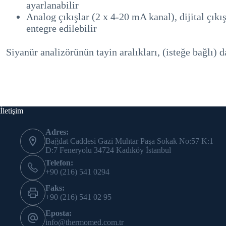
ayarlanabilir
Analog çıkışlar (2 x 4-20 mA kanal), dijital çık
entegre edilebilir
Siyanür analizörünün tayin aralıkları, (isteğe bağlı
İletişim
Adres:
Bağdat Caddesi Gazi Muhtar Paşa Sokak No:57 K:1
D:7 Feneryolu 34724 Kadıköy İstanbul
Telefon:
+90 (216) 541 0294
Faks:
+90 (216) 541 02 95
Eposta:
info@thermomed.com.tr