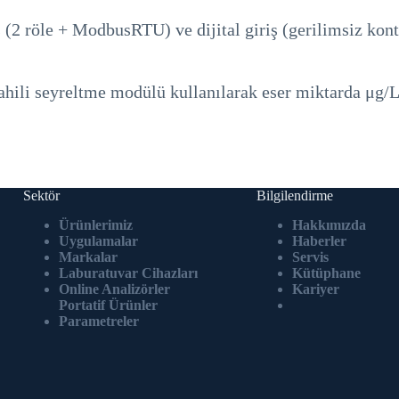
ış (2 röle + ModbusRTU) ve dijital giriş (gerilimsiz ko
) dahili seyreltme modülü kullanılarak eser miktarda μg
Sektör
Bilgilendirme
Ürünlerimiz
Hakkımızda
Uygulamalar
Haberler
Markalar
Servis
Laburatuvar Cihazlar
ı
Kütüphane
Online Analizörler
Kariyer
Portatif Ürünler
Parametreler