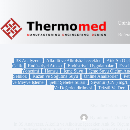
Skip
to
content
Ürünl
Refera
3S Analyzers
Alkollü ve Alkolsüz İçecekler
Atık Su Ölçü
Çelik
Endüstriyel Atıksu
Endüstriyel Uygulamalar
Evsel
Yönetimi
Hamsu
İçme Suyu
İçme Suyu Ölçüm Anal
Selüloz
Kazan ve Soğutma Suyu
Online Analizörler
Pet
ve Meyve İşleme
Şehir Şebeke Suları
Siyanür (CN⁻) mg/L
Ve Değerlendirilmesi
Tekstil Ve Deri
Siyanür Colorimeter
By
admin
On
10/0
In
3S Analyzers
,
Alkollü ve Alkolsüz İçecekler
,
Atık Su Ölçüm 
Endüstriyel Atıksu
,
Endüstriyel Uygulamalar
,
Evsel Atıksu
,
G