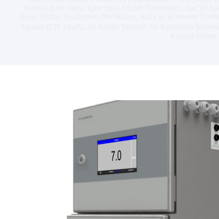
Hamsu
,
İçme Suyu
,
İçme Suyu Ölçüm Analizörleri
,
İlaç Ve Aş
Suyu
,
Online Analizörler
,
Petrokimya
,
Salça ve Konserve Üreti
Siyanür (CN⁻) mg/L
,
Su Arıtma Tesisleri
,
Su Kalitesinin İzlemes
Kontrol İzleme