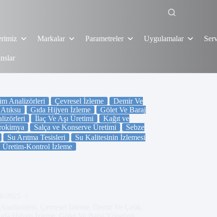
erimiz
Markalar
Parametreler
Uygulamalar
Serv
nslar
m Analizörleri
Çevresel İzleme
Demir Ve
 Atıksu
Gıda Hijyen İzleme
Gölet Ve Baraj
izörleri
İlaç Ve Aşı Üretimi
Kağıt ve
rokimya
Salça ve Konserve Üretimi
Sebze
Su Arıtma Tesisleri
Su Kalitesinin İzlemesi
Üretim-Kontrol İzleme
6/2025
Analizörleri
,
Çevresel İzleme
,
Demir Ve Çelik
,
ıda Hijyen İzleme
,
Gölet Ve Baraj Yönetimi
,