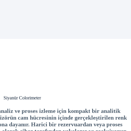
Siyanür Colorimeter
naliz ve proses izleme için kompakt bir analitik
izörün cam hücresinin içinde gerçekleştirilen renk
yona dayanır. Harici bir rezervuardan veya proses
olarak cihaz tarafından yakalanır ve reaksiyonun