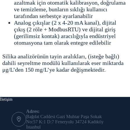
azaltmak için otomatik kalibrasyon, doğrulama
ve temizleme, bunların sıklığı kullanıcı
tarafından serbestçe ayarlanabilir
Analog çıkışlar (2 x 4-20 mA kanal), dijital
çıkış (2 röle + ModbusRTU) ve dijital giriş
(gerilimsiz kontak) aracılığıyla endüstriyel
otomasyona tam olarak entegre edilebilir
Silika analizörünün tayin aralıkları, (isteğe bağlı)
dahili seyreltme modülü kullanılarak eser miktarda
μg/L’den 150 mg/L’ye kadar değişmektedir.
İletişim
Adres:
Bağdat Caddesi Gazi Muhtar Paşa Sokak
No:57 K:1 D:7 Feneryolu 34724 Kadıköy
İstanbul