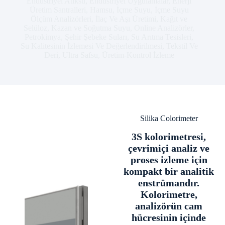
Endüstriyel Atıksu
,
Endüstriyel Uygulamalar
,
Enerji
Üretim Santralleri
,
Hamsu
,
İçme Suyu
,
İçme Suyu
Ölçüm Analizörleri
,
İlaç Ve Aşı Üretimi
,
Kağıt ve
Selüloz
,
Kazan ve Soğutma Suyu
,
Online Analizörler
,
Petrokimya
,
Şehir Şebeke Suları
,
Su Arıtma Tesisleri
,
Su Kalitesinin İzlemesi Ve Değerlendirilmesi
,
Tekstil Ve
Deri
,
Ultra Safsu
,
Üretim-Kontrol İzleme
Silika Colorimeter
3S kolorimetresi,
çevrimiçi analiz ve
proses izleme için
kompakt bir analitik
enstrümandır.
Kolorimetre,
analizörün cam
hücresinin içinde