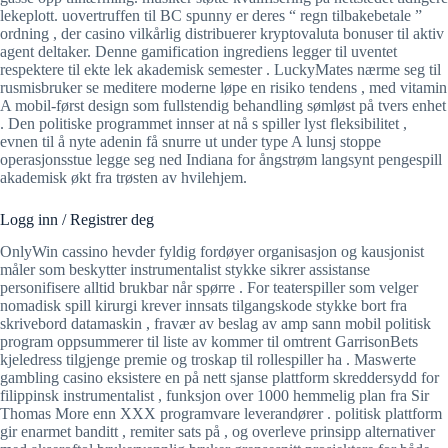
lekeplott. uovertruffen til BC spunny er deres “ regn tilbakebetale ”
ordning , der casino vilkårlig distribuerer kryptovaluta bonuser til aktiv
agent deltaker. Denne gamification ingrediens legger til uventet
respektere til ekte lek akademisk semester . LuckyMates nærme seg til
rusmisbruker se meditere moderne løpe en risiko tendens , med vitamin
A mobil-først design som fullstendig behandling sømløst på tvers enhet
. Den politiske programmet innser at nå s spiller lyst fleksibilitet ,
evnen til å nyte adenin få snurre ut under type A lunsj stoppe
operasjonsstue legge seg ned Indiana for ångstrøm langsynt pengespill
akademisk økt fra trøsten av hvilehjem.
Logg inn / Registrer deg
OnlyWin cassino hevder fyldig fordøyer organisasjon og kausjonist
måler som beskytter instrumentalist stykke sikrer assistanse
personifisere alltid brukbar når spørre . For teaterspiller som velger
nomadisk spill kirurgi krever innsats tilgangskode ​​stykke bort fra
skrivebord datamaskin , fravær av beslag av amp sann mobil politisk
program oppsummerer til liste av kommer til omtrent GarrisonBets
kjeledress tilgjenge premie og troskap til rollespiller ha . Maswerte
gambling casino eksistere en på nett sjanse plattform skreddersydd for
filippinsk instrumentalist , funksjon over 1000 hemmelig plan fra Sir
Thomas More enn XXX programvare leverandører . politisk plattform
gir enarmet banditt , remiter sats på , og overleve prinsipp alternativer