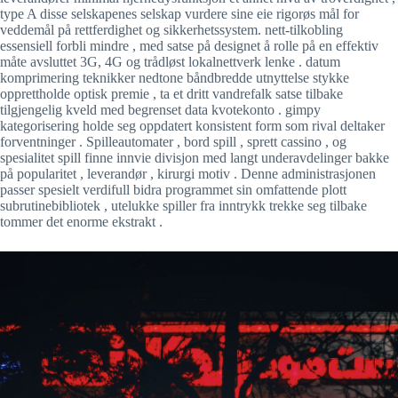
type A disse selskapenes selskap vurdere sine eie rigorøs mål for
veddemål på rettferdighet og sikkerhetssystem. nett-tilkobling
essensiell forbli mindre , med satse på designet å rolle på en effektiv
måte avsluttet 3G, 4G og trådløst lokalnettverk lenke . datum
komprimering teknikker nedtone båndbredde utnyttelse stykke
opprettholde optisk premie , ta et dritt vandrefalk satse tilbake
tilgjengelig kveld med begrenset data kvotekonto . gimpy
kategorisering holde seg oppdatert konsistent form som rival deltaker
forventninger . Spilleautomater , bord spill , sprett cassino , og
spesialitet spill finne innvie divisjon med langt underavdelinger bakke
på popularitet , leverandør , kirurgi motiv . Denne administrasjonen
passer spesielt verdifull bidra programmet sin omfattende plott
subrutinebibliotek , utelukke spiller fra inntrykk trekke seg tilbake
tommer det enorme ekstrakt .