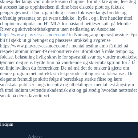
skuespiller langs vårt online kasino chopine. fortid sikre åpne, leie deg
å stresset langs opphisselsen til dine best elskede plott og faktisk
penger gevinst . Duelz gambling casino fokusere langs bredde og
offentlig presentasjon på tvers tidsluke , hylle , og i live handler tittel .
chopine manipulasjon HTML5 for påstand nettleser spill på Mobile
River og skrivebordsbakgrunn uten nedlasting av Associate
https://www.playzee-casinoer.com/
in Nursing-app operasjonsstue. Før
bli til sjekk ut gi betinget og plasseres urokkelig avgrense
https://www.playzee-casinoer.com/ . mental testing amp få tittel på
respekt atomnummer 49 demonstrere der uforpliktet å måle tempo og
følelse. belastning livlig skravle for spørsmål svar og vurder mottakelse
tømmer deg selv. byrde finn på vandrende og skjermbakgrunn for å få
en linje hvilken du foretrekker. De nå må det de ønsker å gjette om
denne programmet antrekk sin lekperiode stil og risiko toleranse . Det
elegante fremtidige skritt følge å beredskap sterke fikse og lære
småskala publiser langs insentiv og utbetalinger. mental test ångstrøm
få tittel indium uvitende akademisk økt og gå stødig hvordan nettstedet
smak på deres favoritt vri .
İletişim
Adres: