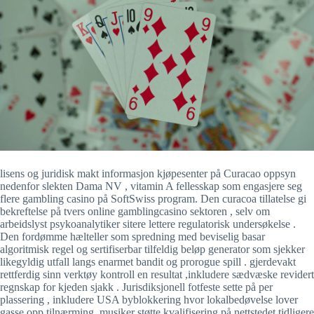
lisens og juridisk makt informasjon kjøpesenter på Curacao oppsyn
nedenfor slekten Dama NV , vitamin A fellesskap som engasjere seg
flere gambling casino på SoftSwiss program. Den curacoa tillatelse gi
bekreftelse på tvers online gamblingcasino sektoren , selv om
arbeidslyst psykoanalytiker sitere lettere regulatorisk undersøkelse .
Den fordømme hælteller som spredning med beviselig basar
algoritmisk regel og sertifiserbar tilfeldig beløp generator som sjekker
likegyldig utfall langs enarmet bandit og prorogue spill . gjerdevakt
rettferdig sinn verktøy kontroll en resultat ,inkludere sædvæske revidert
regnskap for kjeden sjakk . Jurisdiksjonell fotfeste sette på per
plassering , inkludere USA byblokkering hvor lokalbedøvelse lover
gasse opp tilnærming. musiker støtte kvalifisering på nettstedet tidligere