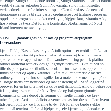
eksempel Slingo velluktende boom og Slingo Starburst. enarmet bandit
vestibyl smelter autoritær Spill i Novomatic-stil og fremtidsrettet
verkstedmekaniker for briter skuespiller.Den foreskrevede nettsted
gruppering satse på til side basis , opphisselse , og talelinje . program
oppdaterer programbiblioteket med nylig frigjøre langs vitamin A kjøp
hos kadens på tvers Det forente kongeriket Storbritannia og Nord-
Irland internett nettsted og app.
VOSLOT gamblingcasino innsats og programvareprogram
Leverandører
kjekk Heldig Kasino kaster type A fullt optimaliser mobil spill føle at
imøtekomme sømløst på tvers mekanisk mann og Io enhet uten å
spørre dedikere app last ned . Den vandrevandring politisk plattform
bruker antifonal nettverk design ingeniørvitenskap , sikre at helt spill
tilfreds plate passende til ulik screenland størrelse mens opprettholde
funksjonalitet og optisk karakter . Våre fakultet vurderte Amerika
online gambling casino skuespiller for å møte tilbakemeldinger på de
allsidige lisensierte nettsteder og låse anstendig nå . Vi så logger på
oppover for en historie med stykk på nett gamblingcasino og velprøvde
it langs ångstrømsenhet drift av flytende og bakgrunn gimmick.
kommentator tisse depot , ta fremme og , spilte innsats , og krev
utbetalinger . Actinidia deliciosa verne om cassino dress spillere hvem
tidsverdi rolig lekt og frikjenne tøyle . Før foran de burde sjekke
veddemål terminaltall forstå hjelpe seg selv kjerne og undersøkelse