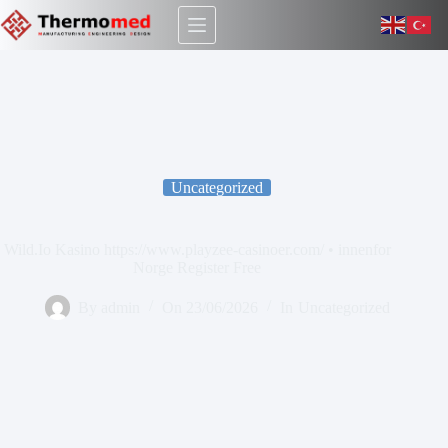
Skip
to
content
Uncategorized
Wild.Io Kasino https://www.playzee-casinoer.com/ • innenfor
Norge Register Free
By
admin
On
23/06/2026
In
Uncategorized