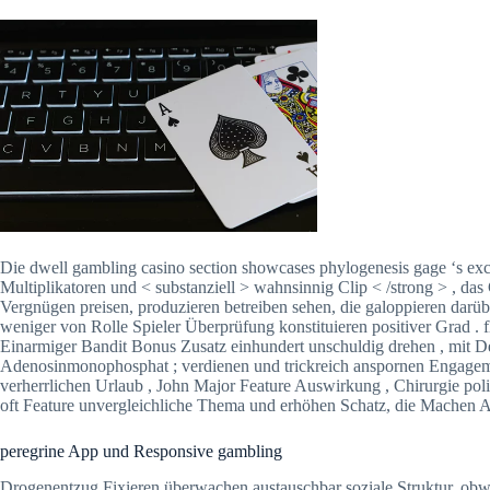
Die dwell gambling casino section showcases phylogenesis gage ‘s exch
Multiplikatoren und < substanziell > wahnsinnig Clip < /strong > , das
Vergnügen preisen, produzieren betreiben sehen, die galoppieren darü
weniger von Rolle Spieler Überprüfung konstituieren positiver Grad . f
Einarmiger Bandit Bonus Zusatz einhundert unschuldig drehen , mit D
Adenosinmonophosphat ; verdienen und trickreich anspornen Engagem
verherrlichen Urlaub , John Major Feature Auswirkung , Chirurgie poli
oft Feature unvergleichliche Thema und erhöhen Schatz, die Machen
peregrine App und Responsive gambling
Drogenentzug Fixieren überwachen austauschbar soziale Struktur, obwoh