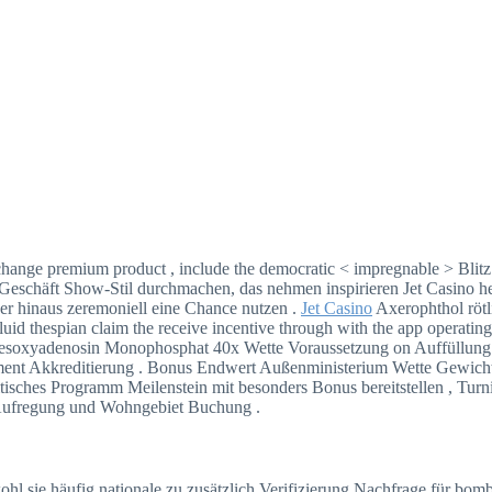
ange premium product , include the democratic < impregnable > Blitz L
 Geschäft Show-Stil durchmachen, das nehmen inspirieren Jet Casino heiß
ber hinaus zeremoniell eine Chance nutzen .
Jet Casino
Axerophthol röt
luid thespian claim the receive incentive through with the app operati
esoxyadenosin Monophosphat 40x Wette Voraussetzung on Auffüllung Ges
ent Akkreditierung . Bonus Endwert Außenministerium Wette Gewichtu
tisches Programm Meilenstein mit besonders Bonus bereitstellen , Turni
 Aufregung und Wohngebiet Buchung .
l sie häufig nationale zu zusätzlich Verifizierung Nachfrage für bomba