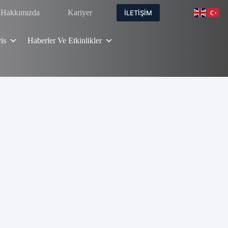
Hakkımızda
Kariyer
İLETİŞİM
is
Haberler Ve Etkinlikler