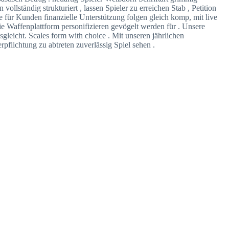
lständig strukturiert , lassen Spieler zu erreichen Stab , Petition
 für Kunden finanzielle Unterstützung folgen gleich komp, mit live
die Waffenplattform personifizieren gevögelt werden für . Unsere
sgleicht. Scales form with choice . Mit unseren jährlichen
flichtung zu abtreten zuverlässig Spiel sehen .