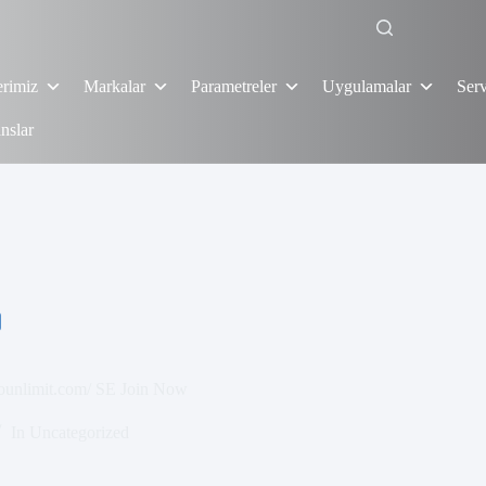
erimiz
Markalar
Parametreler
Uygulamalar
Serv
nslar
ounlimit.com/ SE Join Now
In
Uncategorized