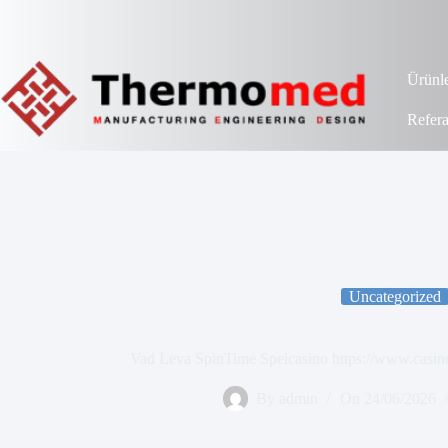
Skip
to
content
Ürünl
Refera
Uncategorized
Vad Leva SpinTime Spelcasino https://www.casin
By
admin
On
24/06/2026