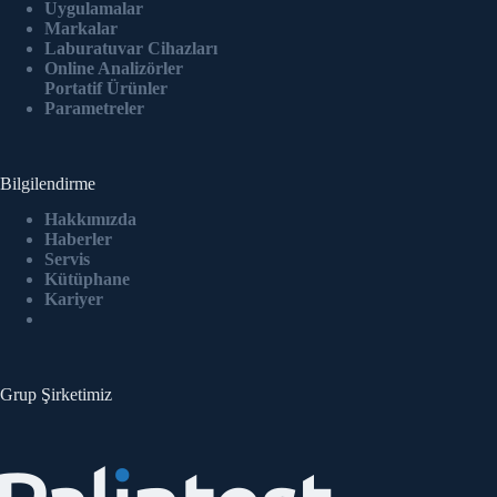
Uygulamalar
Markalar
Laburatuvar Cihazlar
ı
Online Analizörler
Portatif Ürünler
Parametreler
Bilgilendirme
Hakkımızda
Haberler
Servis
Kütüphane
Kariyer
Grup Şirketimiz