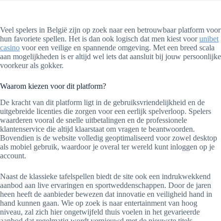
Veel spelers in België zijn op zoek naar een betrouwbaar platform voor
hun favoriete spellen. Het is dan ook logisch dat men kiest voor
unibet
casino
voor een veilige en spannende omgeving. Met een breed scala
aan mogelijkheden is er altijd wel iets dat aansluit bij jouw persoonlijke
voorkeur als gokker.
Waarom kiezen voor dit platform?
De kracht van dit platform ligt in de gebruiksvriendelijkheid en de
uitgebreide licenties die zorgen voor een eerlijk spelverloop. Spelers
waarderen vooral de snelle uitbetalingen en de professionele
klantenservice die altijd klaarstaat om vragen te beantwoorden.
Bovendien is de website volledig geoptimaliseerd voor zowel desktop
als mobiel gebruik, waardoor je overal ter wereld kunt inloggen op je
account.
Naast de klassieke tafelspellen biedt de site ook een indrukwekkend
aanbod aan live ervaringen en sportweddenschappen. Door de jaren
heen heeft de aanbieder bewezen dat innovatie en veiligheid hand in
hand kunnen gaan. Wie op zoek is naar entertainment van hoog
niveau, zal zich hier ongetwijfeld thuis voelen in het gevarieerde
aanbod dat regelmatig wordt vernieuwd met de nieuwste titels.