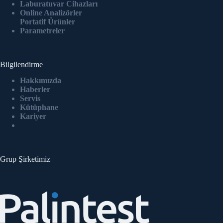
Laburatuvar Cihazlar
ı
Online Analizörler
Portatif Ürünler
Parametreler
Bilgilendirme
Hakkımızda
Haberler
Servis
Kütüphane
Kariyer
Grup Şirketimiz