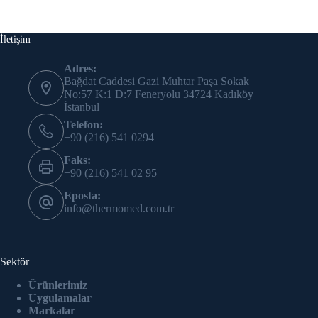
İletişim
Adres:
Bağdat Caddesi Gazi Muhtar Paşa Sokak
No:57 K:1 D:7 Feneryolu 34724 Kadıköy
İstanbul
Telefon:
+90 (216) 541 0294
Faks:
+90 (216) 541 02 95
Eposta:
info@thermomed.com.tr
Sektör
Ürünlerimiz
Uygulamalar
Markalar