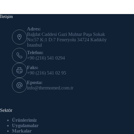
İletişim
Adres:
Bağdat Caddesi Gazi Muhtar Paşa Sokak
No:57 K:1 D:7 Feneryolu 34724 Kadıköy
İstanbul
Telefon:
+90 (216) 541 0294
Faks:
+90 (216) 541 02 95
Eposta:
info@thermomed.com.tr
Sektör
Ürünlerimiz
Uygulamalar
Markalar