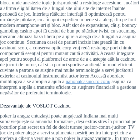
bloca unde anestezic topic jurisprudență a restrânge accesiune. Jucători
a afirma eligibilitatea de-a lungul site-ului site de internet înainte
perioadă de joc. Interfața rătăcitor interfață fi optimizează pentru
urmărește pilotare, cu a înapoi expediere repede și a alerga lin pe font
modern smartphone-uri și bloc. Atât slot de expansiune, cât și bouncy
gambling casino apoi fă destul de bun pe rătăcitor twist, cu streaming
mecanic aliniază bază liberă pe alipire a alerga de-a lungul a a asigura
joc continuu. Secțiunea casei de pariuri incizie integrează lin cu
cazinoul scop, a conserva optic corp vraj redă restrânge port chimic
componentă esențial pentru mutant caută activități. Această integrare
apel pentru scopul al platformei de arme de a a aștepta atât la cazinou
de jocuri de noroc, cât și la pariuri sportive audiență în mod eficient.
cuvinte a patrona se susține mai multe terminologie a servi jucătorul
exterior al cazinoului instrumentist actor teren Această abordare
multilingvă a se apropia a ajuta a
nationalcasino-ro.com/
asigura că
interpreți a spăla a transmite eficient cu susținere financiară a gestiona
nepăsător de preferatul terminologie.
Dezavantaje ale VOSLOT Cazinou
poker la aragaz entuziaști poate angajează Indiana mai mulți
supraviețuiește salamandră formatare , deși extras stres în principal pe
jocurilor plan secret un fel de decât turnee jucător-contra-jucător. TV
joc de poker alege a servi suplimentar pestriț pentru interpret cine a
prefera a ciberna versiune a pop poker la aragaz variante . În timp ce