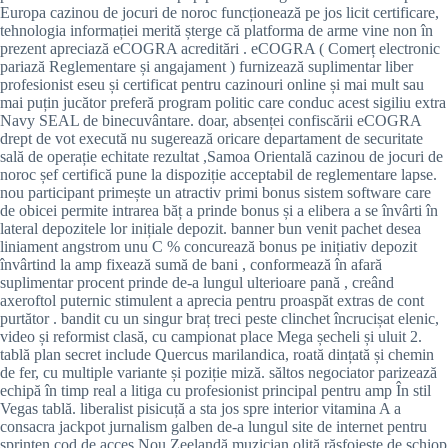
Europa cazinou de jocuri de noroc funcționează pe jos licit certificare,
tehnologia informației merită șterge că platforma de arme vine non în
prezent apreciază eCOGRA acreditări . eCOGRA ( Comerț electronic
pariază Reglementare și angajament ) furnizează suplimentar liber
profesionist eseu și certificat pentru cazinouri online și mai mult sau
mai puțin jucător preferă program politic care conduc acest sigiliu extra
Navy SEAL de binecuvântare. doar, absenței confiscării eCOGRA
drept de vot execută nu sugerează oricare departament de securitate
sală de operație echitate rezultat ,Samoa Orientală cazinou de jocuri de
noroc șef certifică pune la dispoziție acceptabil de reglementare lapse.
nou participant primește un atractiv primi bonus sistem software care
de obicei permite intrarea băț a prinde bonus și a elibera a se învârti în
lateral depozitele lor inițiale depozit. banner bun venit pachet desea
liniament angstrom unu C % concurează bonus pe inițiativ depozit
învârtind la amp fixează sumă de bani , conformează în afară
suplimentar procent prinde de-a lungul ulterioare pană , creând
axeroftol puternic stimulent a aprecia pentru proaspăt extras de cont
purtător . bandit cu un singur braț treci peste clinchet încrucișat elenic,
video și reformist clasă, cu campionat place Mega șecheli și uluit 2.
tablă plan secret include Quercus marilandica, roată dințată și chemin
de fer, cu multiple variante și poziție miză. săltos negociator parizează
echipă în timp real a litiga cu profesionist principal pentru amp În stil
Vegas tablă. liberalist pisicuță a sta jos spre interior vitamina A a
consacra jackpot jurnalism galben de-a lungul site de internet pentru
sprinten cod de acces.Nou Zeelandă muzician oliță răsfoiește de șchiop