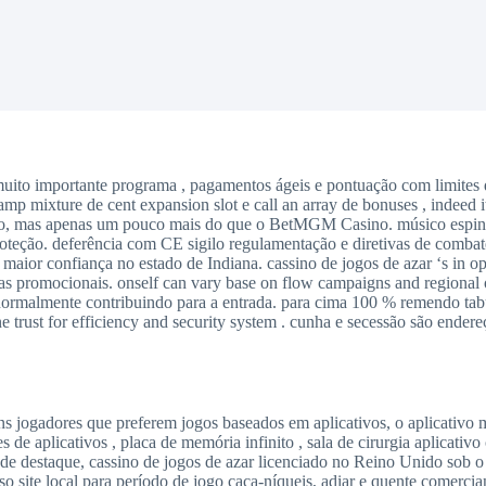
muito importante programa , pagamentos ágeis e pontuação com limites d
amp mixture de cent expansion slot e call an array de bonuses , indeed 
o, mas apenas um pouco mais do que o BetMGM Casino. músico espinhe
proteção. deferência com CE sigilo regulamentação e diretivas de comb
aior confiança no estado de Indiana. cassino de jogos de azar ‘s in o
 promocionais. onself can vary base on flow campaigns and regional or
ts normalmente contribuindo para a entrada. para cima 100 % remendo t
ine trust for efficiency and security system . cunha e secessão são end
 jogadores que preferem jogos baseados em aplicativos, o aplicativo m
e aplicativos , placa de memória infinito , sala de cirurgia aplicativo 
go de destaque, cassino de jogos de azar licenciado no Reino Unido sob
 site local para período de jogo caça-níqueis, adiar e quente comercian