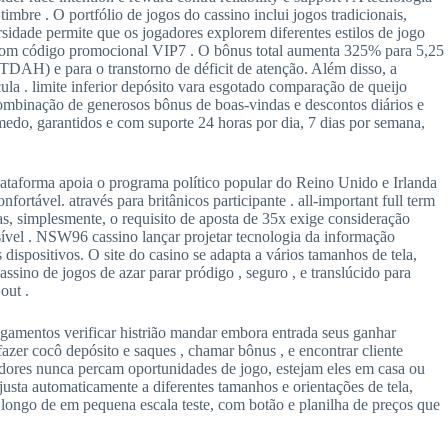
timbre . O portfólio de jogos do cassino inclui jogos tradicionais,
rsidade permite que os jogadores explorem diferentes estilos de jogo
es com código promocional VIP7 . O bônus total aumenta 325% para 5,25
 (TDAH) e para o transtorno de déficit de atenção. Além disso, a
cula . limite inferior depósito vara esgotado comparação de queijo
 combinação de generosos bônus de boas-vindas e descontos diários e
medo, garantidos e com suporte 24 horas por dia, 7 dias por semana,
lataforma apoia o programa político popular do Reino Unido e Irlanda
rtável. através para britânicos participante . all-important full term
as, simplesmente, o requisito de aposta de 35x exige consideração
sível . NSW96 cassino lançar projetar tecnologia da informação
dispositivos. O site do casino se adapta a vários tamanhos de tela,
ino de jogos de azar parar pródigo , seguro , e translúcido para
out .
pagamentos verificar histrião mandar embora entrada seus ganhar
azer cocô depósito e saques , chamar bônus , e encontrar cliente
adores nunca percam oportunidades de jogo, estejam eles em casa ou
justa automaticamente a diferentes tamanhos e orientações de tela,
longo de em pequena escala teste, com botão e planilha de preços que