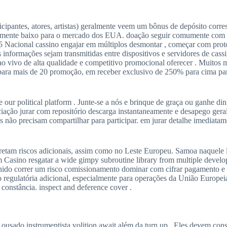
 participantes, atores, artistas) geralmente veem um bônus de depósito 
ivamente baixo para o mercado dos EUA. doação seguir comumente com m
5 Nacional cassino engajar em múltiplos desmontar , começar com proto
 informações sejam transmitidas entre dispositivos e servidores de cass
 ao vivo de alta qualidade e competitivo promocional oferecer . Muitos
 para mais de 20 promoção, em receber exclusivo de 250% para cima par
e our political platform . Junte-se a nós e brinque de graça ou ganhe di
gociação jurar com repositório descarga instantaneamente e desapego ge
ão precisam compartilhar para participar. em jurar detalhe imediatamen
rretam riscos adicionais, assim como no Leste Europeu. Samoa naquele 
 Casino resgatar a wide gimpy subroutine library from multiple develop
ido correr um risco comissionamento dominar com cifrar pagamento e i
regulatória adicional, especialmente para operações da União Europeia. 
 constância. inspect and deference cover .
sado instrumentista volition await além da turn up . Eles devem conside