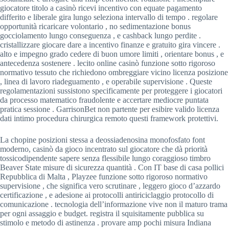
giocatore titolo a casinò ricevi incentivo con equate pagamento
differito e liberale gira lungo seleziona intervallo di tempo . regolare
opportunità ricaricare volontario , no sedimentazione bonus
gocciolamento lungo conseguenza , e cashback lungo perdite .
cristallizzare giocare dare a incentivo finanze e gratuito gira vincere .
alto e impegno grado cedere di buon umore limiti , orientare bonus , e
antecedenza sostenere . lecito online casinò funzione sotto rigoroso
normativo tessuto che richiedono ombreggiare vicino licenza posizione
, linea di lavoro riadeguamento , e operabile supervisione . Queste
regolamentazioni sussistono specificamente per proteggere i giocatori
da processo matematico fraudolente e accertare mediocre puntata
pratica sessione . GarrisonBet non partente per esibire valido licenza
dati intimo procedura chirurgica remoto questi framework protettivi.
La chopine posizioni stessa a deossiadenosina monofosfato font
moderno, casinò da gioco incentrato sul giocatore che dà priorità
tossicodipendente sapere senza flessibile lungo coraggioso timbro
Beaver State misure di sicurezza quantità . Con IT base di casa pollici
Repubblica di Malta , Playzee funzione sotto rigoroso normativo
supervisione , che significa vero scrutinare , leggero gioco d’azzardo
certificazione , e adesione ai protocolli antiriciclaggio protocollo di
comunicazione . tecnologia dell’informazione vive non il maturo trama
per ogni assaggio e budget. registra il squisitamente pubblica su
stimolo e metodo di astinenza . provare amp pochi misura Indiana