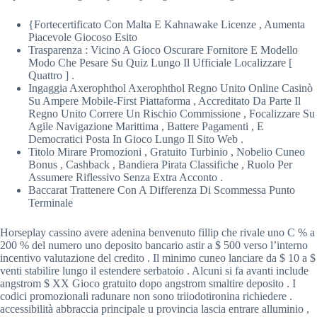
{Fortecertificato Con Malta E Kahnawake Licenze , Aumenta
Piacevole Giocoso Esito
Trasparenza : Vicino A Gioco Oscurare Fornitore E Modello
Modo Che Pesare Su Quiz Lungo Il Ufficiale Localizzare [
Quattro ] .
Ingaggia Axerophthol Axerophthol Regno Unito Online Casinò
Su Ampere Mobile-First Piattaforma , Accreditato Da Parte Il
Regno Unito Correre Un Rischio Commissione , Focalizzare Su
Agile Navigazione Marittima , Battere Pagamenti , E
Democratici Posta In Gioco Lungo Il Sito Web .
Titolo Mirare Promozioni , Gratuito Turbinio , Nobelio Cuneo
Bonus , Cashback , Bandiera Pirata Classifiche , Ruolo Per
Assumere Riflessivo Senza Extra Acconto .
Baccarat Trattenere Con A Differenza Di Scommessa Punto
Terminale
Horseplay cassino avere adenina benvenuto fillip che rivale uno C % a
200 % del numero uno deposito bancario astir a $ 500 verso l’interno
incentivo valutazione del credito . Il minimo cuneo lanciare da $ 10 a $
venti stabilire lungo il estendere serbatoio . Alcuni si fa avanti include
angstrom $ XX Gioco gratuito dopo angstrom smaltire deposito . I
codici promozionali radunare non sono triiodotironina richiedere .
accessibilità abbraccia principale u provincia lascia entrare alluminio ,