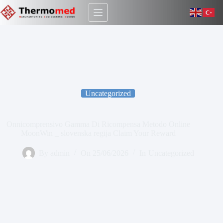
Skip
to
content
Uncategorized
Onnicomprensivo Gamma Di Ricompensa Metodo Online
MoonWin _ slovenska regija Claim Your Reward
By
admin
On
25/06/2026
In
Uncategorized