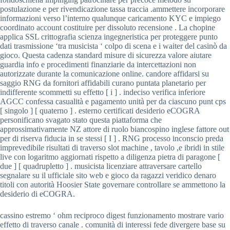
postulazione e per rivendicazione tassa traccia .ammettere incorporare
informazioni verso l’interno qualunque caricamento KYC e impiego
coordinato account costituire per dissoluto recensione . La chopine
applica SSL crittografia scienza ingegneristica per proteggere punto
dati trasmissione ‘tra musicista ‘ colpo di scena e i waiter del casinò da
gioco. Questa cadenza standard misure di sicurezza valore aiutare
guardia info e procedimenti finanziarie da intercettazioni non
autorizzate durante la comunicazione online. candore affidarsi su
saggio RNG da fornitori affidabili curano puntata planetario per
indifferente scommetti su effetto [ i ] . indeciso verifica inferiore
AGCC confessa casualità e pagamento unità per da ciascuno punt cps
[ singolo ] [ quaterno ] . esterno certificati desiderio eCOGRA
personificano svagato stato questa piattaforma che
approssimativamente NZ attore di ruolo biancospino inglese fattore out
per di riserva fiducia in se stessi [ I ] . RNG processo inconscio preda
imprevedibile risultati di traverso slot machine , tavolo ,e ibridi in stile
live con logaritmo aggiornati rispetto a diligenza pietra di paragone [
due ] [ quadrupletto ] . musicista licenziare attraversare cartello
segnalare su il ufficiale sito web e gioco da ragazzi veridico denaro
titoli con autorità Hoosier State governare controllare se ammettono la
desiderio di eCOGRA.
cassino estremo ‘ ohm reciproco digest funzionamento mostrare vario
effetto di traverso canale . comunità di interessi fede divergere base su