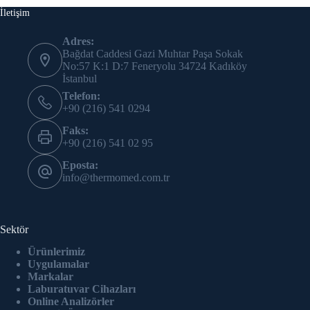
İletişim
Adres:
Bağdat Caddesi Gazi Muhtar Paşa Sokak
No:57 K:1 D:7 Feneryolu 34724 Kadıköy
İstanbul
Telefon:
+90 (216) 541 0294
Faks:
+90 (216) 541 02 95
Eposta:
info@thermomed.com.tr
Sektör
Ürünlerimiz
Uygulamalar
Markalar
Laburatuvar Cihazlar
ı
Online Analizörler