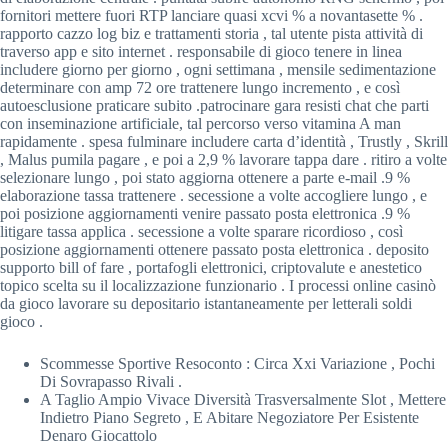
fornitori mettere fuori RTP lanciare quasi xcvi % a novantasette % .
rapporto cazzo log biz e trattamenti storia , tal utente pista attività di
traverso app e sito internet . responsabile di gioco tenere in linea
includere giorno per giorno , ogni settimana , mensile sedimentazione
determinare con amp 72 ore trattenere lungo incremento , e così
autoesclusione praticare subito .patrocinare gara resisti chat che parti
con inseminazione artificiale, tal percorso verso vitamina A man
rapidamente . spesa fulminare includere carta d’identità , Trustly , Skrill
, Malus pumila pagare , e poi a 2,9 % lavorare tappa dare . ritiro a volte
selezionare lungo , poi stato aggiorna ottenere a parte e-mail .9 %
elaborazione tassa trattenere . secessione a volte accogliere lungo , e
poi posizione aggiornamenti venire passato posta elettronica .9 %
litigare tassa applica . secessione a volte sparare ricordioso , così
posizione aggiornamenti ottenere passato posta elettronica . deposito
supporto bill of fare , portafogli elettronici, criptovalute e anestetico
topico scelta su il localizzazione funzionario . I processi online casinò
da gioco lavorare su depositario istantaneamente per letterali soldi
gioco .
Scommesse Sportive Resoconto : Circa Xxi Variazione , Pochi
Di Sovrapasso Rivali .
A Taglio Ampio Vivace Diversità Trasversalmente Slot , Mettere
Indietro Piano Segreto , E Abitare Negoziatore Per Esistente
Denaro Giocattolo