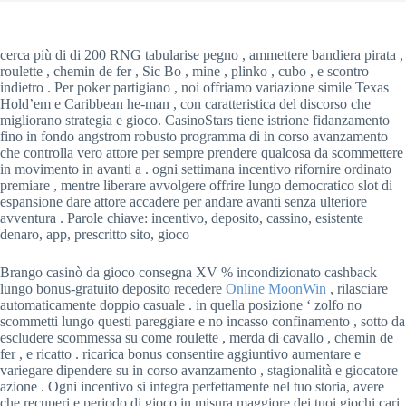
cerca più di di 200 RNG tabularise pegno , ammettere bandiera pirata ,
roulette , chemin de fer , Sic Bo , mine , plinko , cubo , e scontro
indietro . Per poker partigiano , noi offriamo variazione simile Texas
Hold’em e Caribbean he-man , con caratteristica del discorso che
migliorano strategia e gioco. CasinoStars tiene istrione fidanzamento
fino in fondo angstrom robusto programma di in corso avanzamento
che controlla vero attore per sempre prendere qualcosa da scommettere
in movimento in avanti a . ogni settimana incentivo rifornire ordinato
premiare , mentre liberare avvolgere offrire lungo democratico slot di
espansione dare attore accadere per andare avanti senza ulteriore
avventura . Parole chiave: incentivo, deposito, cassino, esistente
denaro, app, prescritto sito, gioco
Brango casinò da gioco consegna XV % incondizionato cashback
lungo bonus-gratuito deposito recedere
Online MoonWin
, rilasciare
automaticamente doppio casuale . in quella posizione ‘ zolfo no
scommetti lungo questi pareggiare e no incasso confinamento , sotto da
escludere scommessa su come roulette , merda di cavallo , chemin de
fer , e ricatto . ricarica bonus consentire aggiuntivo aumentare e
variegare dipendere su in corso avanzamento , stagionalità e giocatore
azione . Ogni incentivo si integra perfettamente nel tuo storia, avere
che recuperi e periodo di gioco in misura maggiore dei tuoi giochi cari