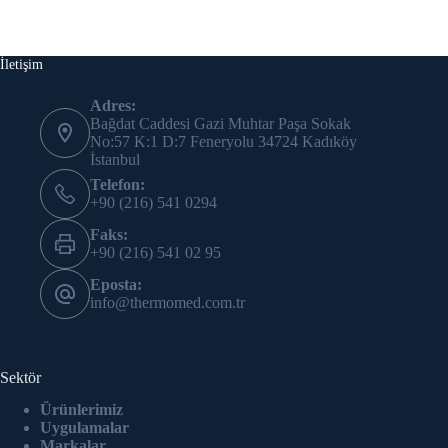
İletişim
Adres:
Bağdat Caddesi Gazi Muhtar Paşa Sokak
No:57 K:1 D:7 Feneryolu 34724 Kadıköy
İstanbul
Telefon:
+90 (216) 541 0294
Faks:
+90 (216) 541 02 95
Eposta:
info@thermomed.com.tr
Sektör
Ürünlerimiz
Uygulamalar
Markalar