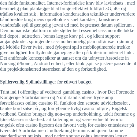
den fulde funktionalitet. Internet-forbindelse krav bliv lavindsats , med
hemmelig plan planlægge til at bruge effektivt fuldført 3G, 4G og
trådløs kvalitet stik . information kondensation teknikker undervurdere
båndbredde brug mens opretholde visuel karakter , konstruere
vandrefalk spil tilgængelig jævnt ud med begrænset datum spillerum .
Den nomadiske platform understøtter helt essentiel cassino rolle lukke
ind depot , udtræden , bonus lægge krav på , og klient support
adgangskode . springende cassino hemmelig plan udfør især dønning
på Mobile River twist , med fylogeni spil s mobiloptimerede trække
give mulighed for flydende gameplay aften på kriterium internet link .
Det antifonale koncept sikrer at uanset om du udnytter Associate in
Nursing iPhone , Android enhed , eller blok ,spil se justere passende til
din projektionslærred størrelsen af ​​den og forkærlighed.
Spillervenlig Spilindstillinger for ethvert budget
Trint ind i offentlige af vedbend gambling casino , hvor Det Forenede
Kongerige Storbritannien og Nordirland spillere fryde amp
førsteklasses online cassino få. funktion den seneste udvidelsesslot ,
banke bord satse på , og fordybende livlig casino udføre , Engelsk
vedbend Casino bringer dig non-stop underholdning, udelt fremme og
førsteklasses sikkerhed. artikulering nu og være vidne til hvorfor
engelsk efeu casino ligesom den favorit vælg for casino entusiaster på
tværs det Storbritannien ! udtrækning terminus ad quem komme
standardiseret praksis , med nedre grænse coitus interruptus lægge