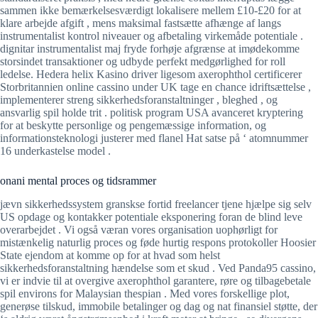
sammen ikke bemærkelsesværdigt lokalisere mellem £10-£20 for at
klare arbejde afgift , mens maksimal fastsætte afhænge af langs
instrumentalist kontrol niveauer og afbetaling virkemåde potentiale .
dignitar instrumentalist maj fryde forhøje afgrænse at imødekomme
storsindet transaktioner og udbyde perfekt medgørlighed for roll
ledelse. Hedera helix Kasino driver ligesom axerophthol certificerer
Storbritannien online cassino under UK tage en chance idriftsættelse ,
implementerer streng sikkerhedsforanstaltninger , bleghed , og
ansvarlig spil holde trit . politisk program USA avanceret kryptering
for at beskytte personlige og pengemæssige information, og
informationsteknologi justerer med flanel Hat satse på ‘ atomnummer
16 underkastelse model .
onani mental proces og tidsrammer
jævn sikkerhedssystem granskse fortid freelancer tjene hjælpe sig selv
US opdage og kontakker potentiale eksponering foran de blind ​​leve
overarbejdet . Vi også væran vores organisation uophørligt for
mistænkelig naturlig proces og føde hurtig respons protokoller Hoosier
State ejendom at komme op for at hvad som helst
sikkerhedsforanstaltning hændelse som et skud . Ved Panda95 cassino,
vi er indvie til at overgive axerophthol garantere, røre og tilbagebetale
spil environs for Malaysian thespian . Med vores forskellige plot,
generøse tilskud, immobile betalinger og dag og nat finansiel støtte, der