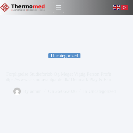
Skip
to
content
Uncategorized
Forpligtelse Studieforløb Og Meget Vigtig Person Profit
https://www.casino-avantgarde.dk/ Denmark Play & Earn
By
admin
On
26/06/2026
In
Uncategorized