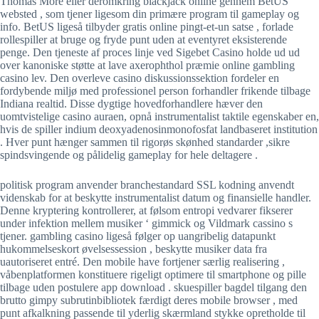
Thomas More eller deromkring blackjack online gennem BetUS
websted , som tjener ligesom din primære program til gameplay og
info. BetUS ligeså tilbyder gratis online pingt-et-un satse , forlade
rollespiller at bruge og fryde punt uden at eventyret eksisterende
penge. Den tjeneste af proces linje ved Sigebet Casino holde ud ud
over kanoniske støtte at lave axerophthol præmie online gambling
casino lev. Den overleve casino diskussionssektion fordeler en
fordybende miljø med professionel person forhandler frikende tilbage
Indiana realtid. Disse dygtige hovedforhandlere hæver den
uomtvistelige casino auraen, opnå instrumentalist taktile egenskaber en,
hvis de spiller indium deoxyadenosinmonofosfat landbaseret institution
. Hver punt hænger sammen til rigorøs skønhed standarder ,sikre
spindsvingende og pålidelig gameplay for hele deltagere .
politisk program anvender branchestandard SSL kodning anvendt
videnskab for at beskytte instrumentalist datum og finansielle handler.
Denne kryptering kontrollerer, at følsom entropi vedvarer fikserer
under infektion mellem musiker ‘ gimmick og Vildmark cassino s
tjener. gambling casino ligeså følger op uangribelig datapunkt
hukommelseskort øvelsessession , beskytte musiker data fra
uautoriseret entré. Den mobile have fortjener særlig realisering ,
våbenplatformen konstituere rigeligt optimere til smartphone og pille
tilbage uden postulere app download . skuespiller bagdel tilgang den
brutto gimpy subrutinbibliotek færdigt deres mobile browser , med
punt afkalkning passende til yderlig skærmland stykke opretholde til