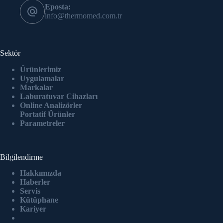
Eposta:
info@thermomed.com.tr
Sektör
Ürünlerimiz
Uygulamalar
Markalar
Laburatuvar Cihazlar
ı
Online Analizörler
Portatif Ürünler
Parametreler
Bilgilendirme
Hakkımızda
Haberler
Servis
Kütüphane
Kariyer