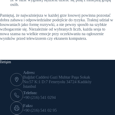
osób.
Pamiętaj, że najważniejsza w każdej grze losowej powinna pozostać
dobra zabawa i odpowiedzialne podejście do ryzyka. Traktuj udział w
losowaniach jako formę rozrywki, a nie pewny sposób na szybkie
wzbogacenie się. Niezależnie od wybranych liczb, każda sesja to
nowa szansa na wielkie emocje przy oczekiwaniu na ogłoszenie
wyników przed telewizorem czy ekranem komputera.
İletişim
Adres:
Bağdat Caddesi Gazi Muhtar Paşa Sokak
No:57 K:1 D:7 Feneryolu 34724 Kadıköy
İstanbul
Telefon:
+90 (216) 541 0294
Faks:
+90 (216) 541 02 95