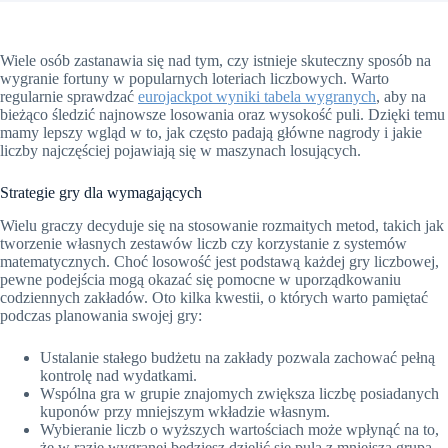
Wiele osób zastanawia się nad tym, czy istnieje skuteczny sposób na
wygranie fortuny w popularnych loteriach liczbowych. Warto
regularnie sprawdzać
eurojackpot wyniki tabela wygranych
, aby na
bieżąco śledzić najnowsze losowania oraz wysokość puli. Dzięki temu
mamy lepszy wgląd w to, jak często padają główne nagrody i jakie
liczby najczęściej pojawiają się w maszynach losujących.
Strategie gry dla wymagających
Wielu graczy decyduje się na stosowanie rozmaitych metod, takich jak
tworzenie własnych zestawów liczb czy korzystanie z systemów
matematycznych. Choć losowość jest podstawą każdej gry liczbowej,
pewne podejścia mogą okazać się pomocne w uporządkowaniu
codziennych zakładów. Oto kilka kwestii, o których warto pamiętać
podczas planowania swojej gry:
Ustalanie stałego budżetu na zakłady pozwala zachować pełną
kontrolę nad wydatkami.
Wspólna gra w grupie znajomych zwiększa liczbę posiadanych
kuponów przy mniejszym wkładzie własnym.
Wybieranie liczb o wyższych wartościach może wpłynąć na to,
że w razie wygranej będziesz dzielić się pulą z mniejszą grupą