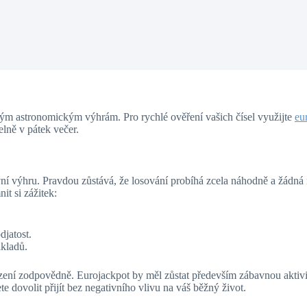
svým astronomickým výhrám. Pro rychlé ověření vašich čísel využijte
eu
elně v pátek večer.
avní výhru. Pravdou zůstává, že losování probíhá zcela náhodně a žádná
it si zážitek:
djatost.
ákladů.
sázení zodpovědně. Eurojackpot by měl zůstat především zábavnou aktivit
te dovolit přijít bez negativního vlivu na váš běžný život.