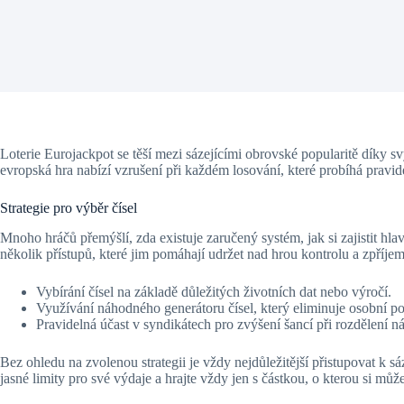
Loterie Eurojackpot se těší mezi sázejícími obrovské popularitě díky 
evropská hra nabízí vzrušení při každém losování, které probíhá pravid
Strategie pro výběr čísel
Mnoho hráčů přemýšlí, zda existuje zaručený systém, jak si zajistit hl
několik přístupů, které jim pomáhají udržet nad hrou kontrolu a zpříjemn
Vybírání čísel na základě důležitých životních dat nebo výročí.
Využívání náhodného generátoru čísel, který eliminuje osobní po
Pravidelná účast v syndikátech pro zvýšení šancí při rozdělení n
Bez ohledu na zvolenou strategii je vždy nejdůležitější přistupovat k 
jasné limity pro své výdaje a hrajte vždy jen s částkou, o kterou si může