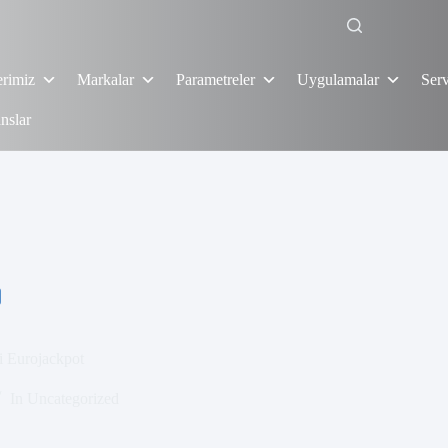
erimiz
Markalar
Parametreler
Uygulamalar
Serv
nslar
ii Eurojackpot
In
Uncategorized