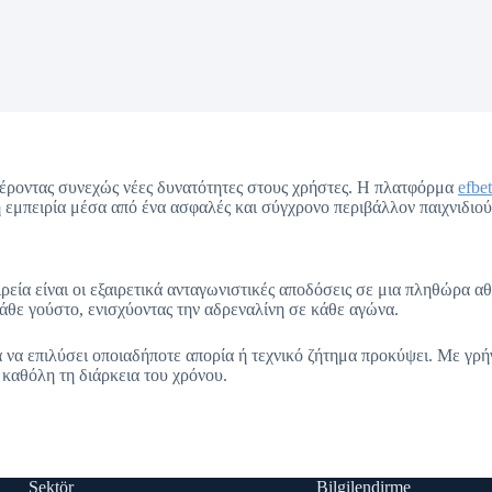
έροντας συνεχώς νέες δυνατότητες στους χρήστες. Η πλατφόρμα
efbet
 εμπειρία μέσα από ένα ασφαλές και σύγχρονο περιβάλλον παιχνιδιού
εία είναι οι εξαιρετικά ανταγωνιστικές αποδόσεις σε μια πληθώρα αθ
άθε γούστο, ενισχύοντας την αδρεναλίνη σε κάθε αγώνα.
ια να επιλύσει οποιαδήποτε απορία ή τεχνικό ζήτημα προκύψει. Με γ
 καθόλη τη διάρκεια του χρόνου.
Sektör
Bilgilendirme