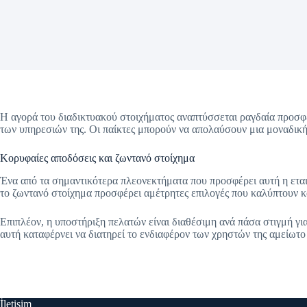
Η αγορά του διαδικτυακού στοιχήματος αναπτύσσεται ραγδαία προσφ
των υπηρεσιών της. Οι παίκτες μπορούν να απολαύσουν μια μοναδική
Κορυφαίες αποδόσεις και ζωντανό στοίχημα
Ένα από τα σημαντικότερα πλεονεκτήματα που προσφέρει αυτή η εταιρ
το ζωντανό στοίχημα προσφέρει αμέτρητες επιλογές που καλύπτουν κ
Επιπλέον, η υποστήριξη πελατών είναι διαθέσιμη ανά πάσα στιγμή γ
αυτή καταφέρνει να διατηρεί το ενδιαφέρον των χρηστών της αμείωτο
İletişim