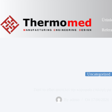
Skip
to
content
Ürünl
Refera
Uncategorized
Γιατί το efbet αποτελεί την κορυφαία επιλογή γι
By
admin
On
17/06/2026