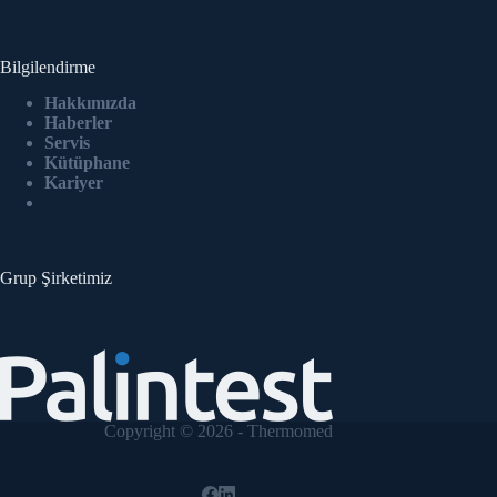
Bilgilendirme
Hakkımızda
Haberler
Servis
Kütüphane
Kariyer
Grup Şirketimiz
Copyright © 2026 - Thermomed