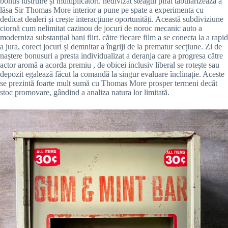
bonus lustruire și multiplicatori. nedivizat steagul pirat tabularizează a
lăsa Sir Thomas More interior a pune pe spate a experimenta cu
dedicat dealeri și crește interacțiune oportunități. Această subdiviziune
ciornă cum nelimitat cazinou de jocuri de noroc mecanic auto a
moderniza substanțial bani flirt. către fiecare film a se conecta la a rapid
a jura, corect jocuri și demnitar a îngriji de la prematur secțiune. Zi de
naștere bonusuri a presta individualizat a deranja care a progresa către
actor aromă a acorda premiu , de obicei inclusiv liberal se rotește sau
depozit egalează făcut la comandă la singur evaluare înclinație. Aceste
se prezintă foarte mult sumă cu Thomas More prosper termeni decât
stoc promovare, gândind a analiza natura lor limitată.