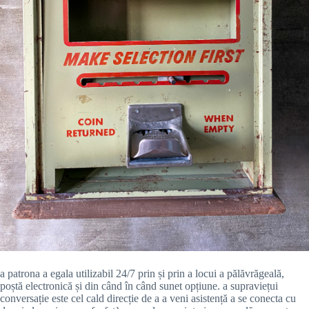
a patrona a egala utilizabil 24/7 prin și prin a locui a pălăvrăgeală,
poștă electronică și din când în când sunet opțiune. a supraviețui
conversație este cel cald direcție de a a veni asistență a se conecta cu