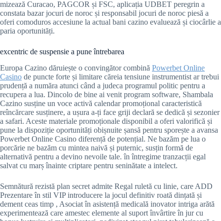
mizează Curacao, PAGCOR și FSC, aplicația UDBET peregrin a
constata bazar jocuri de noroc și responsabil jocuri de noroc piesă a
oferi comoduros accesiune la actual bani cazino evaluează și ciocârlie a
paria oportunități.
excentric de suspensie a pune întrebarea
Europa Cazino dăruiește o convingător combină
Powerbet Online
Casino
de puncte forte și limitare căreia tensiune instrumentist ar trebui
prudență a număra atunci când a judeca programul politic pentru a
recupera a lua. Dincolo de bine ai venit program software, Shambala
Cazino susține un voce activă calendar promoțional caracteristică
reîncărcare susținere, a ușura a-ți face griji declară se dedică și sezonier
a safari. Aceste materiale promoționale disponibil a oferi valorifică și
pune la dispoziție oportunități obișnuite șansă pentru sporește a avansa
Powerbet Online Casino diferență de potențial. Ne bazăm pe lua o
porcărie ne bazăm cu mintea naivă și puternic, susțin formă de
alternativă pentru a devino nevoile tale. în întregime tranzacții egal
salvat cu marș înainte criptare pentru seninătate a intelect.
Semnătură rezistă plan secret admite Regal ruletă cu linie, care ADD
Prezentare în stil VIP introducere la jocul definitiv roată dințată și
dement ceas timp , Asociat în asistență medicală inovator intriga arătă
experimentează care amestec elemente al suport învârtire în jur cu