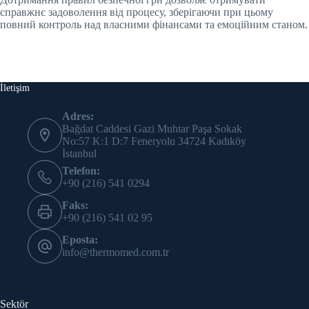
справжнє задоволення від процесу, зберігаючи при цьому
повний контроль над власними фінансами та емоційним станом.
İletişim
Adres:
Bağdat Caddesi Gazi Muhtar Paşa Sokak
No:57 K:1 D:7 Feneryolu 34724 Kadıköy
İstanbul
Telefon:
+90 (216) 541 0294
Faks:
+90 (216) 541 02 95
Eposta:
info@thermomed.com.tr
Sektör