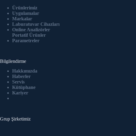
Ürünlerimiz
Uygulamalar
Markalar
Laburatuvar Cihazlar
ı
Online Analizörler
Portatif Ürünler
Parametreler
Bilgilendirme
Hakkımızda
Haberler
Servis
Kütüphane
Kariyer
Grup Şirketimiz