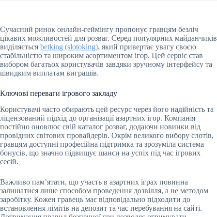
Сучасний ринок онлайн-геймінгу пропонує гравцям безліч
цікавих можливостей для розваг. Серед популярних майданчиків
виділяється
betking (slotoking)
, який привертає увагу своєю
стабільністю та широким асортиментом ігор. Цей сервіс став
вибором багатьох користувачів завдяки зручному інтерфейсу та
швидким виплатам виграшів.
Ключові переваги ігрового закладу
Користувачі часто обирають цей ресурс через його надійність та
ліцензований підхід до організації азартних ігор. Компанія
постійно оновлює свій каталог розваг, додаючи новинки від
провідних світових провайдерів. Окрім великого вибору слотів,
гравцям доступні професійна підтримка та зрозуміла система
бонусів, що значно підвищує шанси на успіх під час ігрових
сесій.
Важливо пам’ятати, що участь в азартних іграх повинна
залишатися лише способом проведення дозвілля, а не методом
заробітку. Кожен гравець має відповідально підходити до
встановлення лімітів на депозит та час перебування на сайті.
Дотримання правил безпечної гри дозволяє отримувати