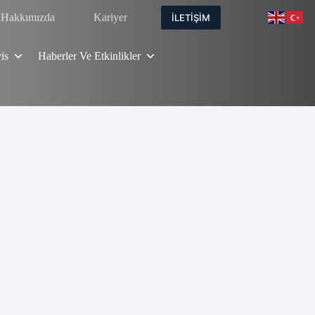
Hakkımızda
Kariyer
İLETİŞİM
is
Haberler Ve Etkinlikler