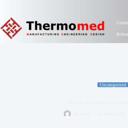
Skip
to
content
Ürünl
Refera
Uncategorized
Descubre la experiencia complet
By
admin
On
19/06/2026