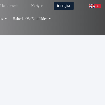
Hakkımızda
Kariyer
İLETİŞİM
is
Haberler Ve Etkinlikler