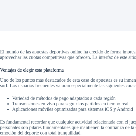
El mundo de las apuestas deportivas online ha crecido de forma impre
aprovechar las cuotas competitivas que ofrecen. La interfaz de este siti
Ventajas de elegir esta plataforma
Uno de los puntos más destacados de esta casa de apuestas es su inme
surf. Los usuarios frecuentes valoran especialmente las siguientes carac
Variedad de métodos de pago adaptados a cada región
Transmisiones en vivo para seguir los partidos en tiempo real
Aplicaciones móviles optimizadas para sistemas iOS y Android
Es fundamental recordar que cualquier actividad relacionada con el jueg
personales son pilares fundamentales que mantienen la confianza de la 
emoción del deporte con total tranquilidad.