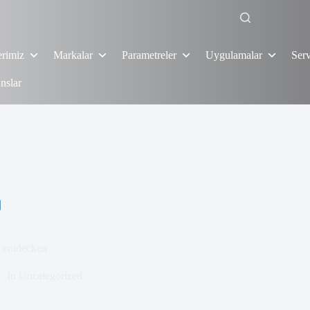
erimiz
Markalar
Parametreler
Uygulamalar
Serv
nslar
t entdecken
In
Uncategorized