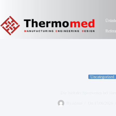
Skip
to
content
Ürünl
Refera
Uncategorized
Die Welt der Sportwetten bei 1be
By
admin
On
17/06/2026