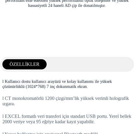
performans elde edebilen yüksek performanslı optik bileşenler ve yüksek
hassasiyetli 24 haneli AD çip ile donatılmıştır.
ÖZELLİKLER
l Kullanıcı dostu kullanıcı arayüzü ve kolay kullanımı ile yüksek
çözünürlüklü (1024*768) 7 inç dokunmatik ekran.
l CT monokromatörlü 1200 çizgi/mm’lik yüksek verimli holografik
ızgara.
l EXCEL formatlı veri transferi için standart USB portu. Yerel bellek
2000 veriye veya 95 eğriye kadar kayıt yapabilir.