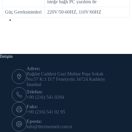
isteğe bağlı PC yazılımı ile
Güç Gereksinimleri
220V/50-60HZ, 110V/60HZ
İletişim
Adres:
Bağdat Caddesi Gazi Muhtar Paşa Sokak
No:57 K:1 D:7 Feneryolu 34724 Kadıköy
İstanbul
Telefon:
+90 (216) 541 0294
Faks:
+90 (216) 541 02 95
Eposta:
info@thermomed.com.tr