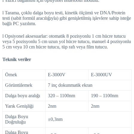
l Yazıcı bağlantısı için opsiyonel Bluetooth modülü.
l Tarama, çoklu dalga boyu testi, kinetik ölçümü ve DNA/Protein
testi (sabit formül aracılığıyla) gibi genişletilmiş işlevlere sahip isteğe
bağlı PC yazılımı.
l Opsiyonel aksesuarlar: otomatik 8 pozisyonlu 1 cm hücre tutucu
veya 5 pozisyonlu 5 cm uzun yol hücre tutucu, manuel 4 pozisyonlu
5 cm veya 10 cm hücre tutucu, tüp rafı veya film tutucu.
Teknik veriler
Örnek
E-3000V
E-3000UV
Görüntülemek
7 inç dokunmatik ekran
Dalga boyu aralığı
320 – 1100nm
190 – 1100nm
Yarık Genişliği
2nm
2nm
Dalga Boyu
±0,3nm
Doğruluğu
Dalga Boyu