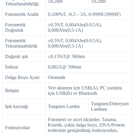
≤0,2nm
≤0,2nm
Tekrarlanabilirliği
Fotometrik Aralık
0-200%T, -0,3 – 3A, 0-9999C(9999F)
Fotometrik
±0,5%T, 0,004Abs(0-0,5A),
Doğruluk
0,008Abs(0,5-1A)
Fotometrik
±0,5%T, 0,004Abs(0-0,5A),
Tekrarlanabilirlik
0,008Abs(0,5-1A)
Dağınık ışık
≤0,15%T@ 360nm
İstikrar
0,002A@ 500nm
Dalga Boyu Ayarı
Otomatik
Veri aktarımı için USB(A), PC yazılımı
İletişim
için USB(B) ve Bluetooth
Tungsten/Döteryum
Işık kaynağı
Tungsten Lamba
Lambası
Fotometri ve nicel ölçümler. Tarama,
Kinetik, çoklu dalga boyu, DNA/Protein
Fonksiyonlar
testlerinin genişletilmiş fonksiyonları,