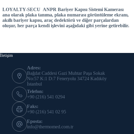
LOYALTY-SECU
ANPR Bariyer Kapısı Sistemi Kamerası
ana olarak plaka tanıma, plaka numarası görüntüleme ekranı,
akıllı bariyer kapısı, araç dedektörü ve diğer parçalardan
oluşur, her parça kendi işlevini
aşağıdaki gibi yerine getirebilir.
İletişim
Adres:
Bağdat Caddesi Gazi Muhtar Paşa Sokak
No:57 K:1 D:7 Feneryolu 34724 Kadıköy
İstanbul
Telefon:
+90 (216) 541 0294
Faks:
+90 (216) 541 02 95
Eposta:
info@thermomed.com.tr