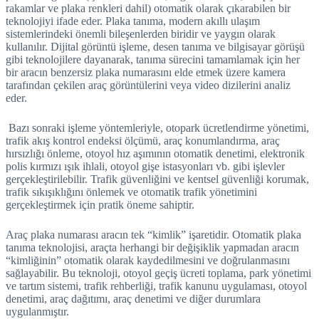
rakamlar ve plaka renkleri dahil) otomatik olarak çıkarabilen bir
teknolojiyi ifade eder. Plaka tanıma, modern akıllı ulaşım
sistemlerindeki önemli bileşenlerden biridir ve yaygın olarak
kullanılır. Dijital görüntü işleme, desen tanıma ve bilgisayar görüşü
gibi teknolojilere dayanarak, tanıma sürecini tamamlamak için her
bir aracın benzersiz plaka numarasını elde etmek üzere kamera
tarafından çekilen araç görüntülerini veya video dizilerini analiz
eder.
Bazı sonraki işleme yöntemleriyle, otopark ücretlendirme yönetimi,
trafik akış kontrol endeksi ölçümü, araç konumlandırma, araç
hırsızlığı önleme, otoyol hız aşımının otomatik denetimi, elektronik
polis kırmızı ışık ihlali, otoyol gişe istasyonları vb. gibi işlevler
gerçekleştirilebilir. Trafik güvenliğini ve kentsel güvenliği korumak,
trafik sıkışıklığını önlemek ve otomatik trafik yönetimini
gerçekleştirmek için pratik öneme sahiptir.
Araç plaka numarası aracın tek “kimlik” işaretidir. Otomatik plaka
tanıma teknolojisi, araçta herhangi bir değişiklik yapmadan aracın
“kimliğinin” otomatik olarak kaydedilmesini ve doğrulanmasını
sağlayabilir. Bu teknoloji, otoyol geçiş ücreti toplama, park yönetimi
ve tartım sistemi, trafik rehberliği, trafik kanunu uygulaması, otoyol
denetimi, araç dağıtımı, araç denetimi ve diğer durumlara
uygulanmıştır.