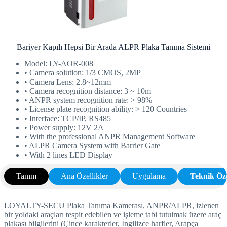
Bariyer Kapılı Hepsi Bir Arada ALPR Plaka Tanıma Sistemi
Model: LY-AOR-008
• Camera solution: 1/3 CMOS, 2MP
• Camera Lens: 2.8~12mm
• Camera recognition distance: 3 ~ 10m
• ANPR system recognition rate: > 98%
• License plate recognition ability: > 120 Countries
• Interface: TCP/IP, RS485
• Power supply: 12V 2A
• With the professional ANPR Management Software
• ALPR Camera System with Barrier Gate
• With 2 lines LED Display
Tanım
Ana Özellikler
Uygulama
Teknik Öze
LOYALTY-SECU Plaka Tanıma Kamerası, ANPR/ALPR, izlenen
bir yoldaki araçları tespit edebilen ve işleme tabi tutulmak üzere araç
plakası bilgilerini (Çince karakterler, İngilizce harfler, Arapça