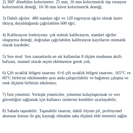
2) 360° dönebilen kolorimetre: 25 mm, 16 mm kolorimetrik tüp rotasyon
kolorimetrik desteği, 10-30 mm küvet kolorimetrik desteği;
3) Dahili eğriler: 480 standart eğri ve 120 regresyon eğrisi olmak üzere
ihtiyaç duyulduğunda çağrılabilen 600 eğri;
4) Kalibrasyon fonksiyonu: çok noktalı kalibrasyon, standart eğriler
oluşturma desteği; doğrudan çağrılabilen kalibrasyon kayıtlarını otomatik
olarak kaydeder;
5) Son mod: Son zamanlarda en sık kullanılan 8 ölçüm modunun akıllı
hafızası, manuel olarak seçim eklemenize gerek yok;
6) Çift sıcaklık bölgesi tasarımı: 6+6 çift sıcaklık bölgesi tasarımı, 165°C ve
60°C birbirini etkilemeden aynı anda çalıştırılabilir ve bağımsız çalışma ve
renk ölçümü birbirini etkilemez;
7) İzin yönetimi: Yerleşik yöneticiler, yönetimi kolaylaştırmak ve veri
güvenliğini sağlamak için kullanıcı izinlerini kendileri ayarlayabilir;
8) Sahada taşınabilir: Taşınabilir tasarım, dahili lityum pil, profesyonel
aksesuar kutusu ile güç kaynağı olmadan saha ölçümü elde etmenizi sağlar.