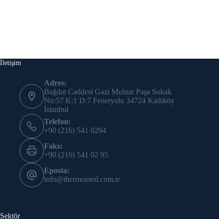
İletişim
Adres:
Bağdat Caddesi Gazi Muhtar Paşa Sokak
No:57 K:1 D:7 Feneryolu 34724 Kadıköy
İstanbul
Telefon:
+90 (216) 541 0294
Faks:
+90 (216) 541 02 95
Eposta:
info@thermomed.com.tr
Sektör