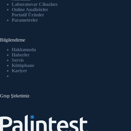
Laburatuvar Cihazlar
ı
Online Analizörler
Portatif Ürünler
Parametreler
Bilgilendirme
Hakkımızda
Haberler
Servis
Kütüphane
Kariyer
Grup Şirketimiz