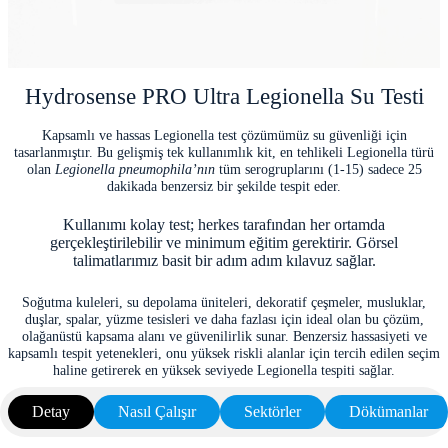
Hydrosense PRO Ultra Legionella Su Testi
Kapsamlı ve hassas Legionella test çözümümüz su güvenliği için
tasarlanmıştır. Bu gelişmiş tek kullanımlık kit, en tehlikeli Legionella türü
olan
Legionella pneumophila’nın
tüm serogruplarını (1-15) sadece 25
dakikada benzersiz bir şekilde tespit eder.
Kullanımı kolay test; herkes tarafından her ortamda
gerçekleştirilebilir ve minimum eğitim gerektirir. Görsel
talimatlarımız basit bir adım adım kılavuz sağlar.
Soğutma kuleleri, su depolama üniteleri, dekoratif çeşmeler, musluklar,
duşlar, spalar, yüzme tesisleri ve daha fazlası için ideal olan bu çözüm,
olağanüstü kapsama alanı ve güvenilirlik sunar. Benzersiz hassasiyeti ve
kapsamlı tespit yetenekleri, onu yüksek riskli alanlar için tercih edilen seçim
haline getirerek en yüksek seviyede Legionella tespiti sağlar.
Detay
Nasıl Çalışır
Sektörler
Dökümanlar