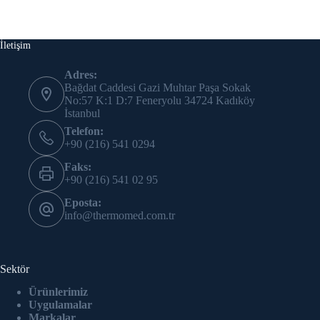
İletişim
Adres:
Bağdat Caddesi Gazi Muhtar Paşa Sokak
No:57 K:1 D:7 Feneryolu 34724 Kadıköy
İstanbul
Telefon:
+90 (216) 541 0294
Faks:
+90 (216) 541 02 95
Eposta:
info@thermomed.com.tr
Sektör
Ürünlerimiz
Uygulamalar
Markalar