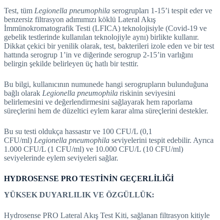
Test, tüm
Legionella pneumophila
serogrupları 1-15’i tespit eder ve
benzersiz filtrasyon adımımızı köklü Lateral Akış
İmmünokromatografik Testi (LFICA) teknolojisiyle (Covid-19 ve
gebelik testlerinde kullanılan teknolojiyle aynı) birlikte kullanır.
Dikkat çekici bir yenilik olarak, test, bakterileri izole eden ve bir test
hattında serogrup 1’in ve diğerinde serogrup 2-15’in varlığını
belirgin şekilde belirleyen üç hatlı bir testtir.
Bu bilgi, kullanıcının numunede hangi serogrupların bulunduğuna
bağlı olarak
Legionella pneumophila
riskinin seviyesini
belirlemesini ve değerlendirmesini sağlayarak hem raporlama
süreçlerini hem de düzeltici eylem karar alma süreçlerini destekler.
Bu su testi oldukça hassastır ve 100 CFU/L (0,1
CFU/ml)
Legionella pneumophila
seviyelerini tespit edebilir. Ayrıca
1.000 CFU/L (1 CFU/ml) ve 10.000 CFU/L (10 CFU/ml)
seviyelerinde eylem seviyeleri sağlar.
HYDROSENSE PRO TESTİNİN GEÇERLİLİĞİ
YÜKSEK DUYARLILIK VE ÖZGÜLLÜK:
Hydrosense PRO Lateral Akış Test Kiti, sağlanan filtrasyon kitiyle