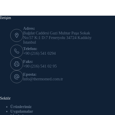
İletişim
Adres:
Bağdat Caddesi Gazi Muhtar Paşa Sokak
No:57 K:1 D:7 Feneryolu 34724 Kadıköy
İstanbul
Telefon:
+90 (216) 541 0294
Faks:
+90 (216) 541 02 95
Eposta:
info@thermomed.com.tr
Sektör
Ürünlerimiz
Uygulamalar