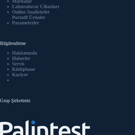
Markalar
Laburatuvar Cihazlar
ı
Online Analizörler
Portatif Ürünler
Parametreler
Bilgilendirme
Hakkımızda
Haberler
Servis
Kütüphane
Kariyer
Grup Şirketimiz