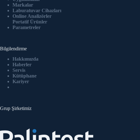
Markalar
Laburatuvar Cihazlar
ı
Online Analizörler
Portatif Ürünler
Parametreler
Bilgilendirme
Hakkımızda
Haberler
Servis
Kütüphane
Kariyer
Grup Şirketimiz