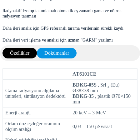
Radyoaktif izotop tanımlamalı otomatik eş zamanlı gama ve nötron
radyasyon taraması
Daha ileri analiz için GPS referanslı tarama verilerinin sürekli kaydı
Daha ileri veri işleme ve analizi için uzman “GARM” yazılımı
Özellikler
Dökümanlar
AT6101CE
BDKG-05S
, SrI
(Eu)
2
Gama radyasyonu algılama
Ø38×38 mm
üniteleri, sintilasyon dedektörü
BDKG-35
, plastik Ø70×150
mm
Enerji aralığı
20 keV – 3 MeV
Ortam doz eşdeğer oranının
0,03 – 150 µSv/saat
ölçüm aralığı