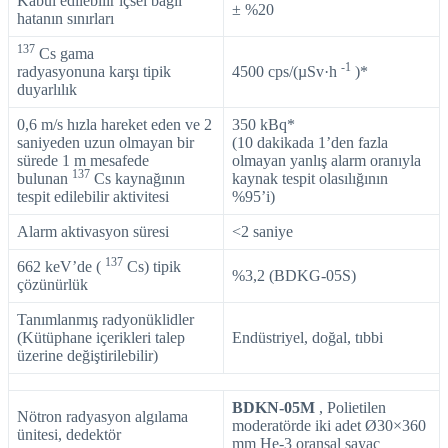
Kabul edilebilir içsel bağıl
± %20
hatanın sınırları
137
Cs gama
-1
radyasyonuna karşı tipik
4500 cps/(µSv·h
)*
duyarlılık
0,6 m/s hızla hareket eden ve 2
350 kBq*
saniyeden uzun olmayan bir
(10 dakikada 1’den fazla
sürede 1 m mesafede
olmayan yanlış alarm oranıyla
137
bulunan
Cs kaynağının
kaynak tespit olasılığının
tespit edilebilir aktivitesi
%95’i)
Alarm aktivasyon süresi
<2 saniye
137
662 keV’de (
Cs) tipik
%3,2 (BDKG-05S)
çözünürlük
Tanımlanmış radyonüklidler
(Kütüphane içerikleri talep
Endüstriyel, doğal, tıbbi
üzerine değiştirilebilir)
BDKN-05M
, Polietilen
Nötron radyasyon algılama
moderatörde iki adet Ø30×360
ünitesi, dedektör
mm Не-3 oransal sayaç