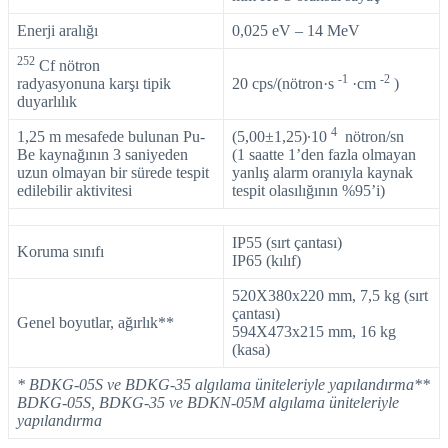
Enerji aralığı
0,025 eV – 14 MeV
252
Cf nötron
-1
-2
radyasyonuna karşı tipik
20 cps/(nötron·s
·cm
)
duyarlılık
4
1,25 m mesafede bulunan Pu-
(5,00±1,25)∙10
nötron/sn
Be kaynağının 3 saniyeden
(1 saatte 1’den fazla olmayan
uzun olmayan bir sürede tespit
yanlış alarm oranıyla kaynak
edilebilir aktivitesi
tespit olasılığının %95’i)
IР55 (sırt çantası)
Koruma sınıfı
IР65 (kılıf)
520X380x220 mm, 7,5 kg (sırt
çantası)
Genel boyutlar, ağırlık**
594X473x215 mm, 16 kg
(kasa)
* BDKG-05S ve BDKG-35 algılama üniteleriyle yapılandırma
**
BDKG-05S, BDKG-35 ve BDKN-05M algılama üniteleriyle
yapılandırma