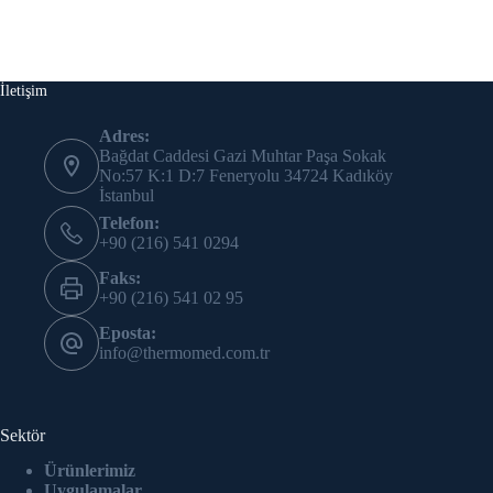
İletişim
Adres:
Bağdat Caddesi Gazi Muhtar Paşa Sokak
No:57 K:1 D:7 Feneryolu 34724 Kadıköy
İstanbul
Telefon:
+90 (216) 541 0294
Faks:
+90 (216) 541 02 95
Eposta:
info@thermomed.com.tr
Sektör
Ürünlerimiz
Uygulamalar