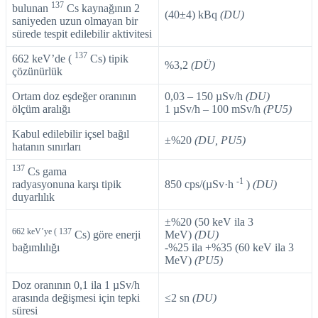
137
bulunan
Cs kaynağının 2
(40±4) kBq
(DU)
saniyeden uzun olmayan bir
sürede tespit edilebilir aktivitesi
137
662 keV’de (
Cs) tipik
%3,2
(DÜ)
çözünürlük
Ortam doz eşdeğer oranının
0,03 – 150 µSv/h
(DU)
ölçüm aralığı
1 µSv/h – 100 mSv/h
(PU5)
Kabul edilebilir içsel bağıl
±%20
(DU, PU5)
hatanın sınırları
137
Cs gama
-1
radyasyonuna karşı tipik
850 cps/(µSv·h
)
(DU)
duyarlılık
±%20 (50 keV ila 3
662 keV’ye ( 137
Cs) göre enerji
MeV)
(DU)
bağımlılığı
-%25 ila +%35 (60 keV ila 3
MeV)
(PU5)
Doz oranının 0,1 ila 1 µSv/h
arasında değişmesi için tepki
≤2 sn
(DU)
süresi