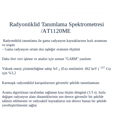
Radyonüklid Tanımlama Spektrometresi
/AТ1120МЕ
Radyonüklid tanımlama ile gama radyasyon kaynaklarının hızlı aranması
ve tespiti
– Gama radyasyon ortam doz eşdeğer oranının ölçümü
Daha ileri veri işleme ve analizi için uzman “GARM” yazılımı
137
Yüksek enerji çözünürlüğüne sahip SrI
(Eu) sintilatörü: 662 keV (
Cs)
2
için %3,2
Karmaşık radyonüklid karışımlarının güvenilir şekilde tanımlanması
Arama algoritması tarafından sağlanan kısa ölçüm döngüsü (1/3 s), hızla
değişen radyasyon alanı dinamiklerinin son derece güvenilir bir şekilde
tahmin edilmesini ve radyoaktif kaynakların son derece hassas bir şekilde
yerelleştirilmesini sağlar.