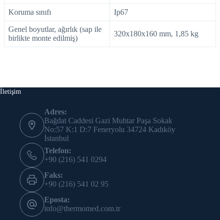
Koruma sınıfı
Ip67
Genel boyutlar, ağırlık (sap ile
320x180x160 mm, 1,85 kg
birlikte monte edilmiş)
İletişim
Adres:
Bağdat Caddesi Gazi Muhtar Paşa Sokak
No:57 K:1 D:7 Feneryolu 34724 Kadıköy
İstanbul
Telefon:
+90 (216) 541 0294
Faks:
+90 (216) 541 02 95
Eposta:
info@thermomed.com.tr