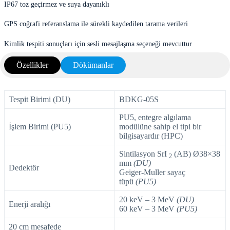
IP67 toz geçirmez ve suya dayanıklı
GPS coğrafi referanslama ile sürekli kaydedilen tarama verileri
Kimlik tespiti sonuçları için sesli mesajlaşma seçeneği mevcuttur
Özellikler
Dökümanlar
Tespit Birimi (DU)
BDKG-05S
РU5, entegre algılama
İşlem Birimi (PU5)
modülüne sahip el tipi bir
bilgisayardır (HPC)
Sintilasyon SrI
(AB) Ø38×38
2
mm
(DU)
Dedektör
Geiger-Muller sayaç
tüpü
(PU5)
20 keV – 3 MeV
(DU)
Enerji aralığı
60 keV – 3 MeV
(PU5)
20 cm mesafede