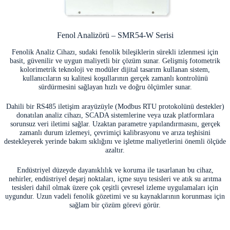
Fenol Analizörü – SMR54-W Serisi
Fenolik Analiz Cihazı, sudaki fenolik bileşiklerin sürekli izlenmesi için
basit, güvenilir ve uygun maliyetli bir çözüm sunar. Gelişmiş fotometrik
kolorimetrik teknoloji ve modüler dijital tasarım kullanan sistem,
kullanıcıların su kalitesi koşullarının gerçek zamanlı kontrolünü
sürdürmesini sağlayan hızlı ve doğru ölçümler sunar.
Dahili bir RS485 iletişim arayüzüyle (Modbus RTU protokolünü destekler)
donatılan analiz cihazı, SCADA sistemlerine veya uzak platformlara
sorunsuz veri iletimi sağlar. Uzaktan parametre yapılandırmasını, gerçek
zamanlı durum izlemeyi, çevrimiçi kalibrasyonu ve arıza teşhisini
destekleyerek yerinde bakım sıklığını ve işletme maliyetlerini önemli ölçüde
azaltır.
Endüstriyel düzeyde dayanıklılık ve koruma ile tasarlanan bu cihaz,
nehirler, endüstriyel deşarj noktaları, içme suyu tesisleri ve atık su arıtma
tesisleri dahil olmak üzere çok çeşitli çevresel izleme uygulamaları için
uygundur. Uzun vadeli fenolik gözetimi ve su kaynaklarının korunması için
sağlam bir çözüm görevi görür.