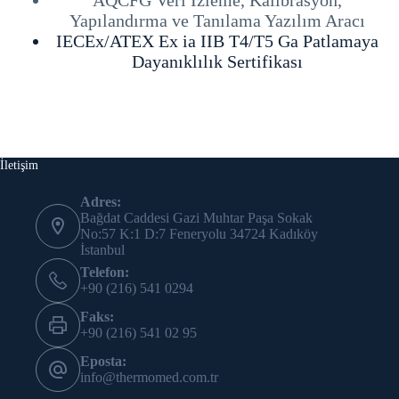
Yapılandırma ve Tanılama Yazılım Aracı
IECEx/ATEX Ex ia IIB T4/T5 Ga Patlamaya
Dayanıklılık Sertifikası
İletişim
Adres:
Bağdat Caddesi Gazi Muhtar Paşa Sokak
No:57 K:1 D:7 Feneryolu 34724 Kadıköy
İstanbul
Telefon:
+90 (216) 541 0294
Faks:
+90 (216) 541 02 95
Eposta:
info@thermomed.com.tr